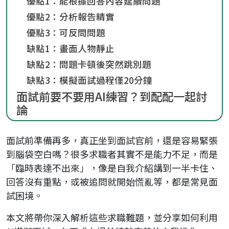
優點1：能根據回答內容延續問題
優點2：分析報告精實
優點3：可反問問題
缺點1：畫面人物靜止
缺點2：問題卡頓後突然跳別題
缺點3：模擬面試過程僅20分鐘
面試前要不要用AI練習？到配配一起討
論
面試前準備再多，真正坐到面試官前，還是容易緊張
到腦袋空白嗎？很多求職者其實不是能力不足，而是
「臨時表達不出來」，像是自我介紹講到一半卡住、
回答沒有重點，或被追問就開始慌亂等，都是常見面
試困境。
本文將帶你深入解析這些求職難題，並分享如何利用