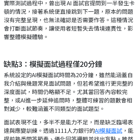
實際測試過程中，曾出現 AI 面試官提問到一半發生卡
頓的情況，接著系統便直接跳到下一題，原本的問題
沒有完整呈現，也無法確認是否需要作答。這種情況
會打斷面試節奏，讓使用者短暫失去情境連貫性，影
響整體模擬體驗。
缺點3：模擬面試過程僅20分鐘
系統設定的AI模擬面試時間為20分鐘，雖然能涵蓋自
我介紹與幾題常見面試問題，但若希望進行更完整的
深度面試，時間仍略顯不足。尤其當回答內容較完
整，或AI進一步延伸追問時，整體可練習的題數會相
對減少，較難涵蓋不同類型的面試題型。
面試表現不佳，多半不是能力不足，而是缺乏臨場表
達與應變訓練。透過1111人力銀行的
AI模擬面試
，能
提前熟悉問答節奏、優化回答邏輯並找出盲點。雖然