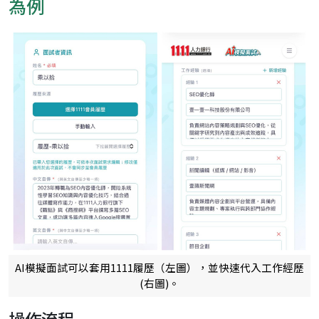
為例
AI模擬面試可以套用1111履歷（左圖），並快速代入工作經歷
(右圖)。
操作流程