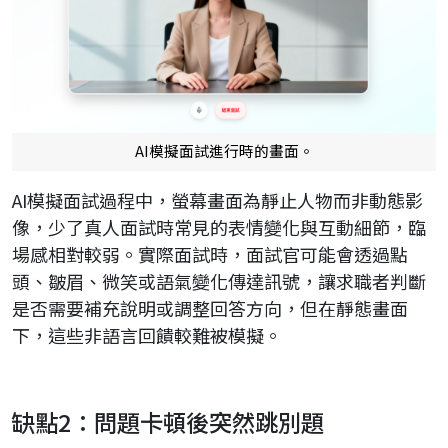
AI模擬面試進行時的畫面。
AI模擬面試過程中，螢幕畫面為靜止人物而非動態影
像，少了真人面試時常見的表情變化與互動細節，臨
場感相對較弱。實際面試時，面試官可能會透過點
頭、皺眉、微笑或語氣變化傳達訊號，讓求職者判斷
是否需要補充說明或調整回答方向，但在靜態畫面
下，這些非語言回饋較難被模擬。
缺點2：問題卡頓後突然跳別題