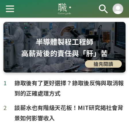
半導體製程工程師
高薪背後的責任與「肝」苦
搶先閱讀
成 就 一 直 前 進 的 你
1
錄取後有了更好選擇？錄取後反悔與取消報
到的正確處理方式
2
談薪水也有階級天花板！MIT研究揭社會背
景如何影響收入