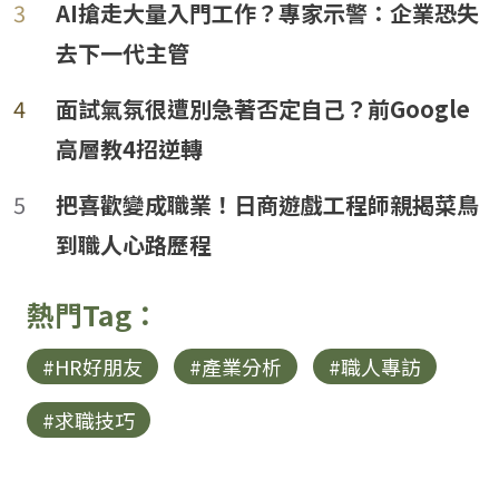
3
AI搶走大量入門工作？專家示警：企業恐失
去下一代主管
4
面試氣氛很遭別急著否定自己？前Google
高層教4招逆轉
loanding...
5
把喜歡變成職業！日商遊戲工程師親揭菜鳥
到職人心路歷程
熱門Tag：
#HR好朋友
#產業分析
#職人專訪
#求職技巧