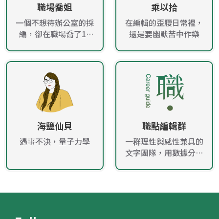
職場喬姐
乘以拾
一個不想待辦公室的採
在編輯的歪腰日常裡，
編，卻在職場喬了10
還是要幽默苦中作樂
年！
海鹽仙貝
職點編輯群
遇事不決，量子力學
一群理性與感性兼具的
文字團隊，用數據分析
趨勢，用文字感動人
心，帶給讀者最新的職
場資訊、求職技巧和生
活好點子。