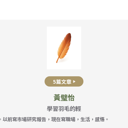
成 就 一 直 前 進 的 你
5篇文章
黃璧怡
學習羽毛的輕
。以前寫市場研究報告，現在寫職場，生活，感悟。