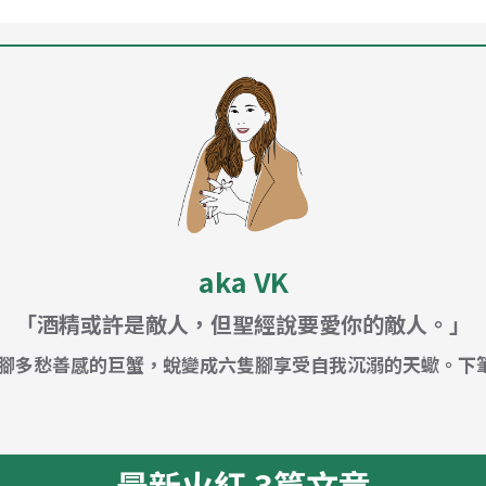
aka VK
「酒精或許是敵人，但聖經說要愛你的敵人。」
隻腳多愁善感的巨蟹，蛻變成六隻腳享受自我沉溺的天蠍。下
最新火紅 3篇文章