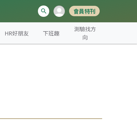
會員特刊
測驗找方
HR好朋友
下班趣
向