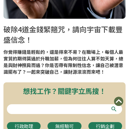
破除4道金錢緊箍咒，請向宇宙下載豐
盛信念！
你覺得賺錢是輕鬆的，還是得來不易？在職場上，每個人最
實質的期待莫過於升職加薪，但為何往往人算不如天算，總
是與財神擦肩而過？你是否帶有限制性信念，讓自己被潛意
識擺布了？一起來突破自己，讓財源滾滾而來吧！
想找工作？關鍵字立馬搜！
行政助理
無經驗可
行銷企劃