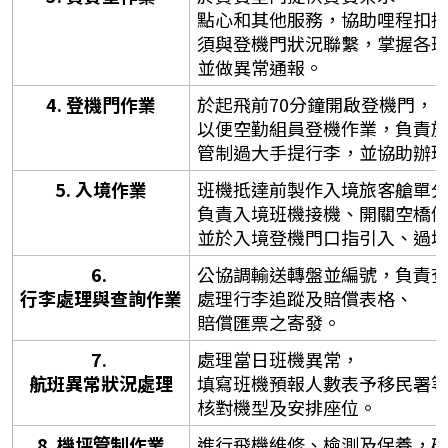
點心和其他服務，協助哩程扣
須與登機門狀況聯繫，掌握各
並做異常通報。
4. 登機門作業
於起飛前70分鐘開啟登機門，
以便空勤組員登機作業，負責
管制過大手提行李，並協助辦
5. 入境作業
班機抵達前製作入境旅客艙單
負責入境班機接機、開關空橋
並於入境登機門口指引入、過
6. 
公協調輸送轉盤並編號，負責
行李處理與查詢作業
處理行李追蹤及賠償表格、
賠償匯票之寄發。
7. 
處理當日班機異常，
航班異常狀況處理
填寫班機預報人數表予移民署
核對機型及安排座位。
8. 機坪管制作業
進行飛機維修、檢測及保養，