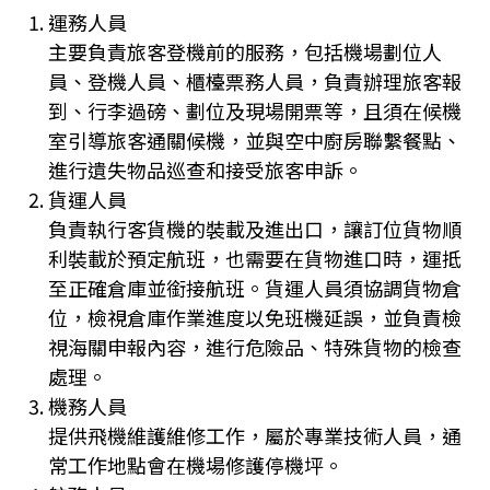
運務人員
主要負責旅客登機前的服務，包括機場劃位人
員、登機人員、櫃檯票務人員，負責辦理旅客報
到、行李過磅、劃位及現場開票等，且須在候機
室引導旅客通關候機，並與空中廚房聯繫餐點、
進行遺失物品巡查和接受旅客申訴。
貨運人員
負責執行客貨機的裝載及進出口，讓訂位貨物順
利裝載於預定航班，也需要在貨物進口時，運抵
至正確倉庫並銜接航班。貨運人員須協調貨物倉
位，檢視倉庫作業進度以免班機延誤，並負責檢
視海關申報內容，進行危險品、特殊貨物的檢查
處理。
機務人員
提供飛機維護維修工作，屬於專業技術人員，通
常工作地點會在機場修護停機坪。