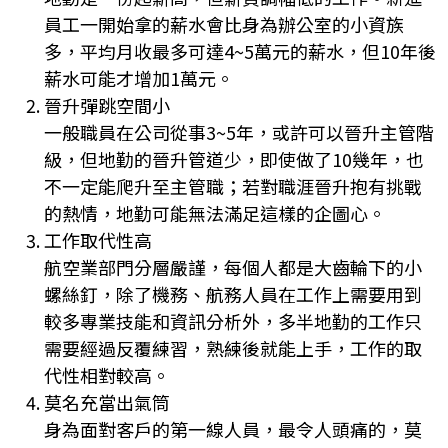
員工一開始拿的薪水會比身為辦公室的小資族
多，平均月收最多可達4~5萬元的薪水，但10年後
薪水可能才增加1萬元。
晉升彈跳空間小
一般職員在公司從事3~5年，或許可以晉升主管階
級，但地勤的晉升管道少，即使做了10幾年，也
不一定能爬升至主管職；若對職涯晉升抱有挑戰
的熱情，地勤可能無法滿足這樣的企圖心。
工作取代性高
航空業部門分層嚴謹，每個人都是大齒輪下的小
螺絲釘，除了機務、航務人員在工作上需要用到
較多專業技能和資訊分析外，多半地勤的工作只
需要經過反覆練習，熟練後就能上手，工作的取
代性相對較高。
莫名充當出氣筒
身為面對客戶的第一線人員，最令人頭痛的，莫