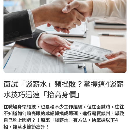
面試「談薪水」頻挫敗？掌握這4談薪
水技巧迅速「抬高身價」
在職場身懷絕技，也累積不少工作經驗，但在面試時，往往
不知道如何將亮眼的成績轉換成籌碼，進行薪資談判，導致
自己吃上悶虧？！原來「談薪水」有方法，快掌握以下4
招，讓薪水節節高升！