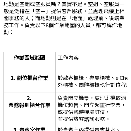
地勤是空姐或空服員嗎？其實不是。空姐、空服員一
般是泛指在「空中」提供客戶服務，並處理飛機上相
關事務的人；而地勤則是在「地面」處理前、後端業
務工作。負責以下8個作業範圍的人員，都可稱作地
勤：
作業區域範圍
工作內容
1. 劃位櫃台作業
於散客櫃檯、專屬櫃檯、e Check
外櫃檯、團體櫃檯執行劃位程
2. 
負責開立機票，處理班機取消
票務報到櫃台作業
機位超售、開立超重行李票，
或提供臨時機場訂位，
並提供旅客諮詢服務。
3. 貴賓室作業
於貴賓室內提供貴賓茶水、