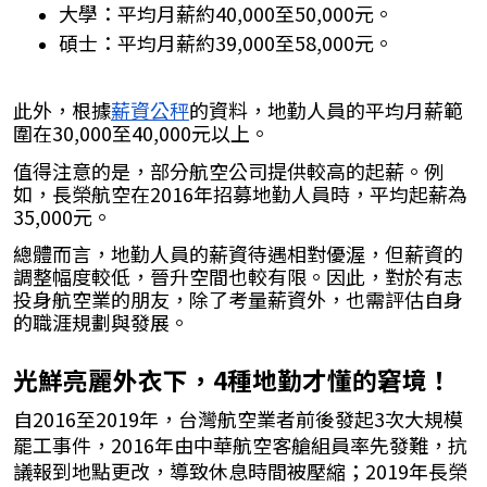
大學：平均月薪約40,000至50,000元。
碩士：平均月薪約39,000至58,000元。​
此外，根據
薪資公秤
的資料，地勤人員的平均月薪範
圍在30,000至40,000元以上。​​
值得注意的是，部分航空公司提供較高的起薪。​例
如，長榮航空在2016年招募地勤人員時，平均起薪為
35,000元。
總體而言，地勤人員的薪資待遇相對優渥，但薪資的
調整幅度較低，晉升空間也較有限。​因此，對於有志
投身航空業的朋友，除了考量薪資外，也需評估自身
的職涯規劃與發展。
光鮮亮麗外衣下，4種地勤才懂的窘境！
自2016至2019年，台灣航空業者前後發起3次大規模
罷工事件，2016年由中華航空客艙組員率先發難，抗
議報到地點更改，導致休息時間被壓縮；2019年長榮