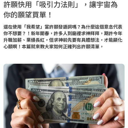
許願快用「吸引力法則」，讓宇宙為
你的願望買單！
還在使用「我希望」當許願發語詞嗎？為什麼這個意念代表
你不想要？！新年開春，許多人到廟裡求神拜拜，期許今年
升職加薪、業績長紅，但求神前先要有具體想法，才能顯化
心願啊！本篇就來教大家如何正確列出許願清單，