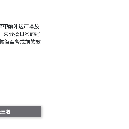
濟帶動外送市場及
來分擔11%的運
，恢復至警戒前的數
是王道