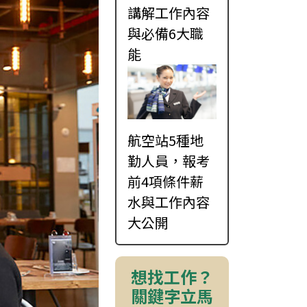
講解工作內容
與必備6大職
能
航空站5種地
勤人員，報考
前4項條件薪
水與工作內容
大公開
想找工作？
關鍵字立馬