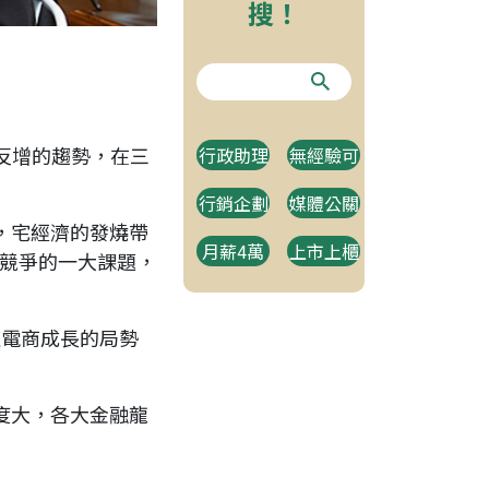
搜！
反增的趨勢，在三
行政助理
無經驗可
行銷企劃
媒體公關
，宅經濟的發燒帶
月薪4萬
上市上櫃
業競爭的一大課題，
速電商成長的局勢
度大，各大金融龍