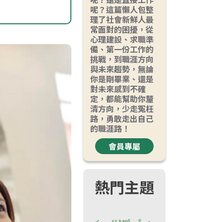
呢？這篇懶人包整
理了社會新鮮人最
常面對的困擾，從
心理建設、求職準
備、第一份工作的
挑戰，到職涯方向
與未來趨勢，無論
你是剛畢業、還是
對未來感到不確
定，都能幫助你釐
清方向，少走冤枉
路，勇敢走出自己
的職涯路！
會員專屬
熱門主題