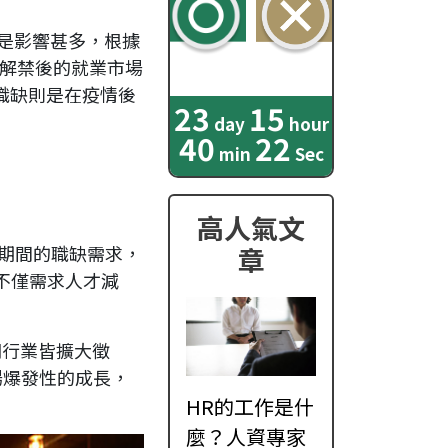
更是影響甚多，根據
發現解禁後的就業市場
職缺則是在疫情後
23
15
day
hour
40
20
min
Sec
高人氣文
情期間的職缺需求，
章
不僅需求人才減
關行業皆擴大徵
場爆發性的成長，
HR的工作是什
麼？人資專家