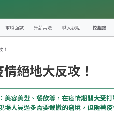
求職面試
升薪兵法
職人觀點
挖趨勢
攻！
疫情絕地大反攻！
：美容美髮、餐飲等，在疫情期間大受打
現場人員過多需要裁撤的窘境，但隨著疫