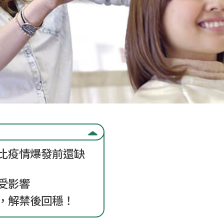
比疫情爆發前還缺
受影響
，解禁後回穩！