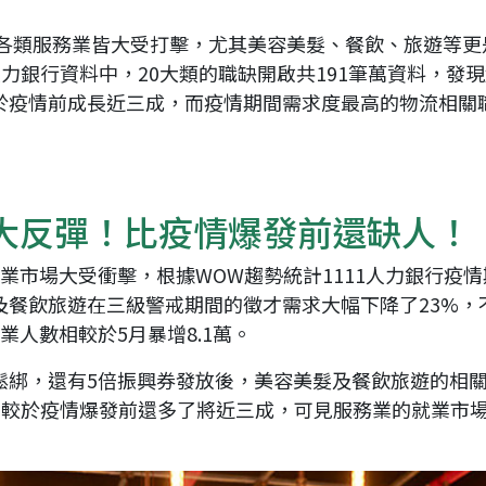
成 就 一 直 前 進 的 你
讓各類服務業皆大受打擊，尤其美容美髮、餐飲、旅遊等
11人力銀行資料中，20大類的職缺開啟共191筆萬資料，
於疫情前成長近三成，而疫情期間需求度最高的物流相關
大反彈！比疫情爆發前還缺人！
業市場大受衝擊，根據WOW趨勢統計1111人力銀行疫
及餐飲旅遊在三級警戒期間的徵才需求大幅下降了23%，
人數相較於5月暴增8.1萬。
鬆綁，還有5倍振興券發放後，美容美髮及餐飲旅遊的相
相較於疫情爆發前還多了將近三成，可見服務業的就業市