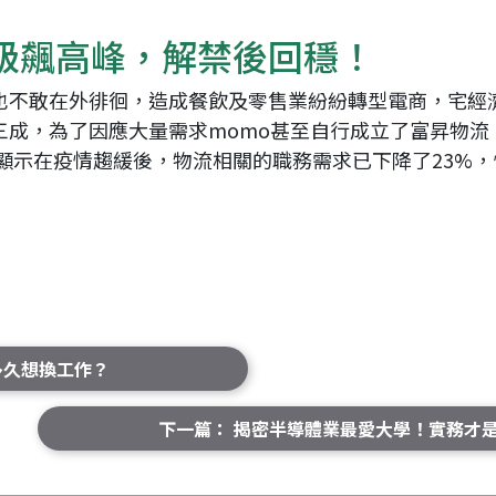
級飆高峰，解禁後回穩！
也不敢在外徘徊，造成餐飲及零售業紛紛轉型電商，宅經
成，為了因應大量需求momo甚至自行成立了富昇物流，
庫顯示在疫情趨緩後，物流相關的職務需求已下降了23%
多久想換工作？
下一篇： 揭密半導體業最愛大學！實務才