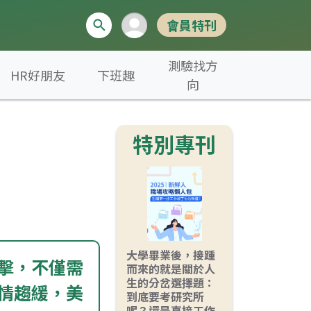
會員特刊
測驗找方
HR好朋友
下班趣
向
特別專刊
大學畢業後，接踵
擊，不僅需
而來的就是關於人
生的分岔選擇題：
情趨緩，美
到底要考研究所
呢？還是直接工作