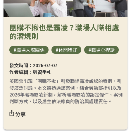
團購不揪也是霸凌？職場人際相處
的潛規則
loanding...
#職場人際關係
#休閒嗜好
#職場心裡話
發文時間：2026-07-07
作者編輯：勞資手札
英國曾出現「團購不揪」引發職場霸凌訴訟的案例，引
發廣泛討論。本文將透過該案例，結合勞動部指引以及
2026年職場霸凌新制，解析職場霸凌的認定條件、案例
判斷方式，以及雇主依法應負的防治與處理責任。
分享