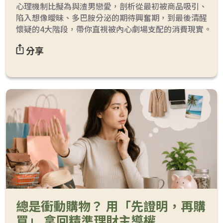
心理機制比擬為與渣男戀愛，剖析從最初被商品吸引、
陷入想像曖昧、多巴胺分泌的期待興奮期，到最後清醒
懷疑的4大階段，帶你直視被內心劇場支配的消費現實。
分享
總是衝動購物？ 用「先證明，再購
買」 拿回精準理財主導權