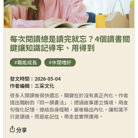
每次閱讀總是讀完就忘？4個讀書關
鍵讓知識記得牢、用得到
#職能成長
#休閒嗜好
發文時間：2026-05-04
作者編輯：三采文化
很多人閱讀後很快遺忘，關鍵在於沒有真正內化。作者
提出獨創的「四一讀書法」：透過故事建立情境、用金
句強化記憶、連結自身經驗，最後輸出內化。讓知識不
只是讀過，而是能記住、帶走並實際運用。
分享