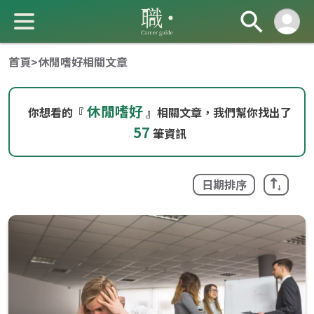
首頁
>
休閒嗜好相關文章
休閒嗜好
你想看的『
』相關文章，我們幫你找出了
57
筆資訊
成 就 一 直 前 進 的 你
日期排序