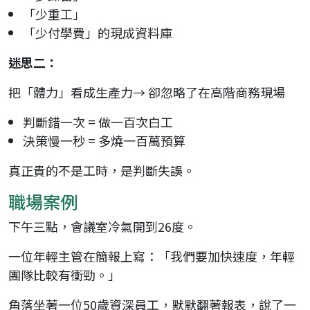
「少重工」
「少付學費」的現成資料庫
迷思二：
把「體力」看成生產力→ 卻忽略了在高階商務現場
判斷錯一次 = 做一百次白工
決策慢一秒 = 多燒一百萬預算
真正貴的不是工時，是判斷失誤。
職場案例
下午三點，會議室冷氣開到26度。
一位年輕主管在簡報上寫：「我們要加快速度，年輕
團隊比較有衝勁。」
角落坐著一位50歲資深員工，默默翻著報表，說了一