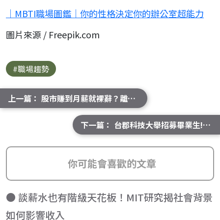
｜MBTI職場圖鑑｜你的性格決定你的辦公室超能力
圖片來源 / Freepik.com
#職場趨勢
上一篇： 股市賺到月薪就裸辭？離職炒股前先通過財務與心理6大關卡
下一篇： 台郡科技大舉招募畢業生! 鎖定5G高頻技術釋兩大核心職缺
你可能會喜歡的文章
● 談薪水也有階級天花板！MIT研究揭社會背景
如何影響收入