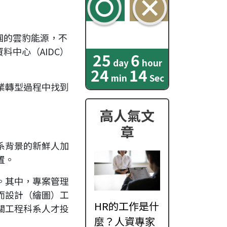
團的雲豹能源，不
中心（AIDC）
25
6
day
hour
24
12
min
Sec
業轉型過程中找到
高人氣文
章
系背景的新鮮人加
置。
。其中，專案管理
而設計（繪圖）工
HR的工作是什
關工程科系人才投
麼？人資專家