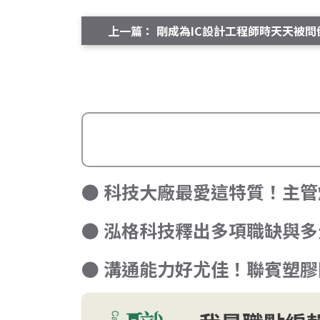
上一篇： 剛成為IC設計工程師時天天被
● 科技大廠最愛這特質！主
● 泓格科技釋出多項職缺與多
● 溝通能力好尤佳！聯賓塑膠