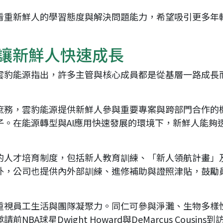
看重新鮮人的學習態度與解決問題能力，希望吸引更多年
 讓新鮮人快速成長
雲豹能源指出，許多主管與核心成員都是從基層一路成長
庶務，雲豹能源提供新鮮人參與重要專案與跨部門合作的
子。在能源轉型與AI應用快速發展的環境下，新鮮人能夠
人才培育制度，包括新人教育訓練、「新人領航計畫」及B
外，公司也提供內外部訓練、進修補助與證照津貼，鼓勵
重視員工生活與團隊凝聚力。同仁可參與淨灘、生物多樣
A球星Dwight Howard與DeMarcus Cousin