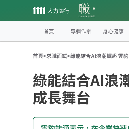
首頁
專欄作家
身心健康
首頁
>
求職面試
>
綠能結合AI浪潮崛起 雲
綠能結合AI浪
成長舞台
雲豹能源表示，在企業快速