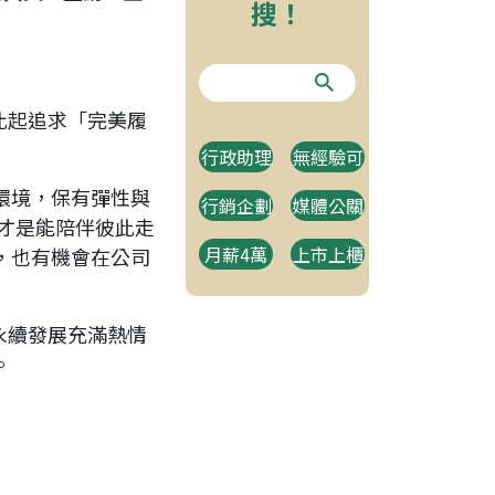
搜！
比起追求「完美履
行政助理
無經驗可
環境，保有彈性與
行銷企劃
媒體公關
才是能陪伴彼此走
月薪4萬
上市上櫃
，也有機會在公司
永續發展充滿熱情
。