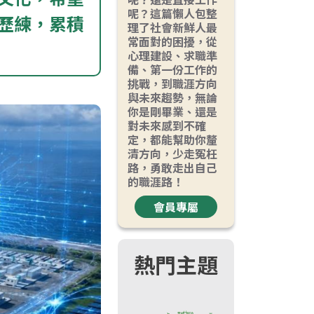
呢？這篇懶人包整
歷練，累積
理了社會新鮮人最
常面對的困擾，從
心理建設、求職準
備、第一份工作的
挑戰，到職涯方向
與未來趨勢，無論
你是剛畢業、還是
對未來感到不確
定，都能幫助你釐
清方向，少走冤枉
路，勇敢走出自己
的職涯路！
會員專屬
熱門主題