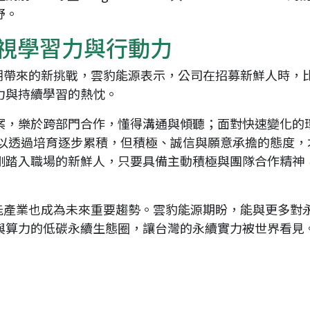
野。
重視學習力與行動力
浪潮帶來的新挑戰，雲豹能源表示，公司在招募新鮮人時，
力與持續學習的熱忱。
案，樂於跨部門合作，懂得溝通與傾聽；面對快速變化的
可以透過培育逐步累積，但積極、誠信與願意承擔的態度，
剛踏入職場的新鮮人，只要具備主動積極與團隊合作精神
綠能產業也成為未來重要趨勢。雲豹能源期盼，能與更多對
與算力的低碳永續生態圈，讓台灣的永續實力被世界看見
loanding...