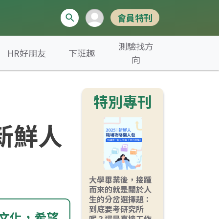
會員特刊
測驗找方
HR好朋友
下班趣
向
特別專刊
新鮮人
大學畢業後，接踵
而來的就是關於人
生的分岔選擇題：
到底要考研究所
文化，希望
呢？還是直接工作