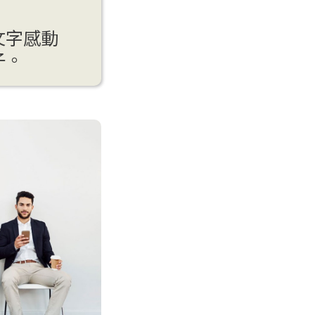
文字感動
子。