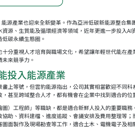
成 就 一 直 前 進 的 你
展，能源產業也迎來全新變革。作為亞洲低碳新能源整合集
資源、生質能及循環經濟等領域，近年更進一步投入AI資料
造低碳永續生態圈。
也十分重視人才培育與職場文化，希望讓年輕世代能在產
積未來競爭力。
也能投入能源產業
景畫上等號，但雲豹能源指出，公司其實相當歡迎不同科
政，甚至跨域整合人才，都有機會在企業中找到適合的位
繪圖）工程師」等職缺，都是適合新鮮人投入的重要職務
政協助、資料建檔、進度追蹤、會議安排及費用整理等；
審圖面製作及現場勘查等工作，適合土木、電機電子及相