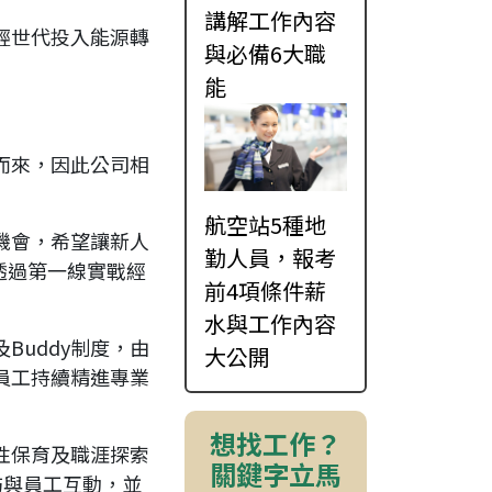
講解工作內容
輕世代投入能源轉
與必備6大職
能
而來，因此公司相
航空站5種地
機會，希望讓新人
勤人員，報考
透過第一線實戰經
前4項條件薪
水與工作內容
uddy制度，由
大公開
員工持續精進專業
想找工作？
性保育及職涯探索
關鍵字立馬
s到訪與員工互動，並