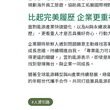
規劃海外員工旅遊，協助員工拓展國際視
比起完美履歷 企業更
面對能源產業快速變化，以及AI與永續
歷」，更看重人才是否具備好奇心、行動
企業期待新鮮人遇到問題願意主動尋找答
成長思維，持續精進自我。 「專業能力
得更遠的關鍵。」雲豹能源表示，即使是
找到發揮舞台，與企業一同成長。
隨著全球能源轉型與AI產業持續發展，
的年輕世代攜手合作，共同打造兼具能源
#人資引路