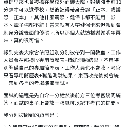
算提早來也會被擋在學校外面曬太陽，報到時間前10
分鐘才可以進學校，然後記得帶身分證「正本」或護
照「正本」，其他什麼駕照、健保卡都不能用！影
本、電子檔都不能！當天就有人帶健保卡來但報到會
刷身分證後面的條碼，所以那個人就這樣謝謝明年再
來，真的很可惜。
報到完後大家會依照組別分別被帶到一間教室，工作
人員會在那邊收專用簡歷表+職能測驗結果，不用特
別準備自己的專屬簡歷表，工作人員也不會收，考官
只看專用簡歷表+職能測驗結果。東西收完後就會統
一帶到各自的考場準備面試。
面試的過程是先自介一分鐘然後前方三位考官統問統
答，面試的桌子上會放一張紙可以記下考官的提問。
我分別被問到的題目是：