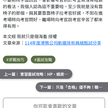
的看法，我個人認為這不重要啦，至少我就是沒有靠
椅子的那個，與其要靠靠椅子拉考官好感，不如在進
考場時向考官問好，離場時向考官說考官辛苦了都來
得有用。
本文經 我就只是個海畜 授權
文章來源：
114年度港務公司航運技術員級甄試分享
#求職技巧
#面試攻略
上一篇： 實習面試攻略：HP、蝦皮、國泰、Dcard 等知名企業
下一篇： 只是「合格」還不夠！職涯導師教你用這 5 點成為夢幻人選
你可能會喜歡的文章