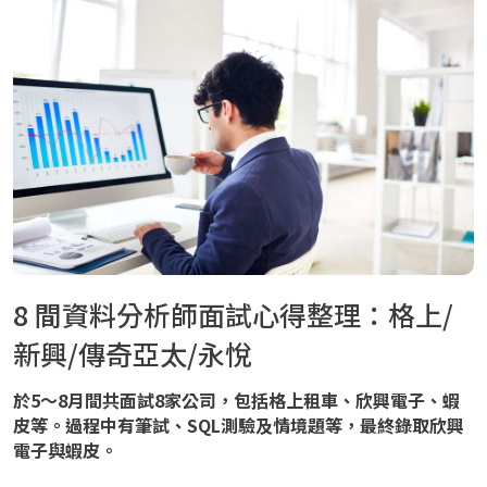
8 間資料分析師面試心得整理：格上/
新興/傳奇亞太/永悅
於5～8月間共面試8家公司，包括格上租車、欣興電子、蝦
皮等。過程中有筆試、SQL測驗及情境題等，最終錄取欣興
電子與蝦皮。