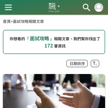
首頁
>
面試攻略相關文章
面試攻略
你想看的『
』相關文章，我們幫你找出了
172
筆資訊
成 就 一 直 前 進 的 你
日期排序