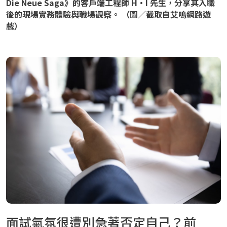
Die Neue Saga》的客戶端工程師 H・I 先生，分享其入職
後的現場實務體驗與職場觀察。 （圖／截取自艾鳴網路遊
戲）
面試氣氛很遭別急著否定自己？前