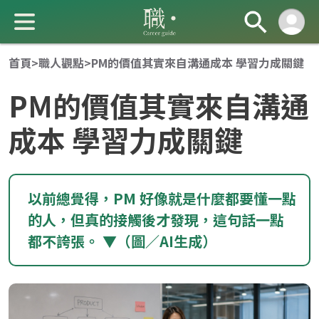
首頁
>
職人觀點
>
PM的價值其實來自溝通成本 學習力成關鍵
PM的價值其實來自溝通
成本 學習力成關鍵
成 就 一 直 前 進 的 你
以前總覺得，PM 好像就是什麼都要懂一點
的人，但真的接觸後才發現，這句話一點
都不誇張。 ▼（圖／AI生成）