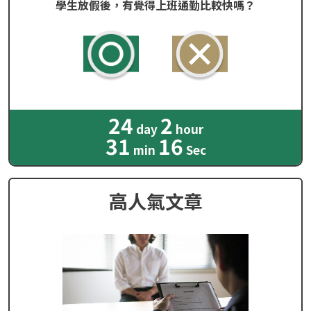
學生放假後，有覺得上班通勤比較快嗎？
24
2
day
hour
31
15
min
Sec
高人氣文章