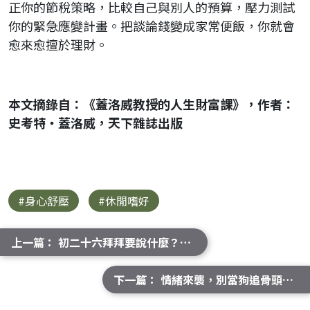
正你的節稅策略，比較自己與別人的預算，壓力測試
你的緊急應變計畫。把談論錢變成家常便飯，你就會
愈來愈擅於理財。
本文摘錄自：《蓋洛威教授的人生財富課》，作者：
史考特・蓋洛威，天下雜誌出版
#身心舒壓
#休閒嗜好
上一篇： 初二十六拜拜要說什麼？拜什麼、怎麼拜、禁忌與供品準備
下一篇： 情緒來襲，別當狗追骨頭！學會用「獅腦袋」冷靜應戰