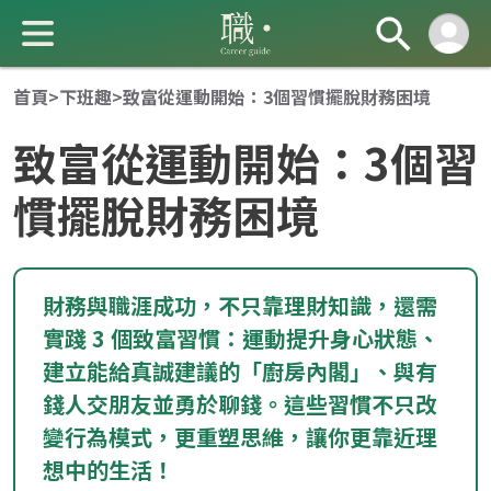
首頁
>
下班趣
>
致富從運動開始：3個習慣擺脫財務困境
致富從運動開始：3個習
慣擺脫財務困境
成 就 一 直 前 進 的 你
財務與職涯成功，不只靠理財知識，還需
實踐 3 個致富習慣：運動提升身心狀態、
建立能給真誠建議的「廚房內閣」、與有
錢人交朋友並勇於聊錢。這些習慣不只改
變行為模式，更重塑思維，讓你更靠近理
想中的生活！