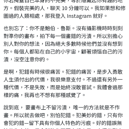
你若掩蓋自己本身的不完美，等於隱藏起你有趣的地
方。假裝完美的人，聊天 10 分鐘可以。我如果想和修
圖過的人類相處，那我登入 Instagram 就好。
也別忘了：你不是鮑伯．魯斯。沒有攝影機時時刻刻
對準你的畫布，拍下每一個畫錯的污漬。所以別擔心
別人對你的想法，因為絕大多數時候他們並沒有想到
你。每個人都陷在自己的小宇宙，顧著煩惱自己的污
漬，沒空注意你的。
是啊，犯錯有時候很痛苦。犯錯的痛苦，是步入勇敢
人生須付出的代價，我很樂意支付。不過還有另外一
種代價，不是失敗，而是始終沒敢嘗試。我體會過那
樣的痛，我再也不想有那種感覺了。
說到底， 要畫布上不留污漬， 唯一的方法就是不作
畫。所以就去做吧，別怕犯錯。犯美妙的錯，只有你
會犯的錯—留下具有你個人特色的污痕。好的錯誤無