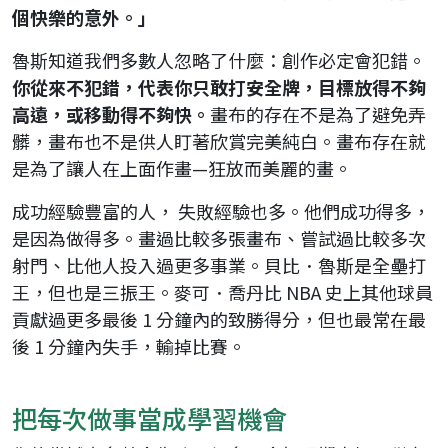
個快樂的意外。」
魯斯知道我們多數人忽略了什麼：創作必定會犯錯。
你從來不犯錯，代表你只敢打安全牌，目標放得不夠
高遠，或移動得不夠快。
畫布的存在不是為了避免弄
髒，畫布也不是供人盯著欣賞完美純白。畫布存在就
是為了讓人在上面作畫—狂放而美麗的畫。
成功經驗豐富的人， 失敗經驗也多。他們成功得多，
是因為做得多。畫過比較多張畫布、嘗試過比較多次
射門、比他人投入過更多事業。貝比．魯斯是全壘打
王，但也是三振王。麥可．喬丹比 NBA 史上其他球員
貢獻過更多最後 1 分鐘內的致勝得分，但也最常在最
後 1 分鐘內失手，輸掉比賽。
把每次做事當成學習機會