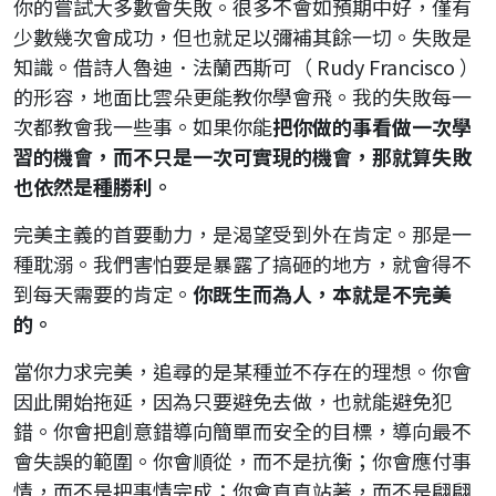
你的嘗試大多數會失敗。很多不會如預期中好，僅有
少數幾次會成功，但也就足以彌補其餘一切。失敗是
知識。借詩人魯迪．法蘭西斯可（ Rudy Francisco ）
的形容，地面比雲朵更能教你學會飛。我的失敗每一
次都教會我一些事。如果你能
把你做的事看做一次學
習的機會，而不只是一次可實現的機會，那就算失敗
也依然是種勝利。
完美主義的首要動力，是渴望受到外在肯定。那是一
種耽溺。我們害怕要是暴露了搞砸的地方，就會得不
到每天需要的肯定。
你既生而為人，本就是不完美
的。
當你力求完美，追尋的是某種並不存在的理想。你會
因此開始拖延，因為只要避免去做，也就能避免犯
錯。你會把創意錯導向簡單而安全的目標，導向最不
會失誤的範圍。你會順從，而不是抗衡；你會應付事
情，而不是把事情完成；你會直直站著，而不是翩翩