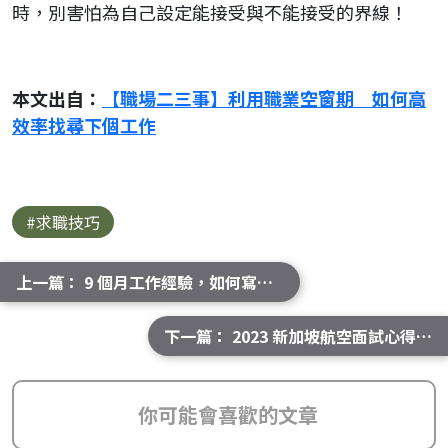
時，別害怕為自己設定能接受與不能接受的界線！
本文出自：
【職場二三事】利用職業空窗期 如何高
效率找尋下個工作
#求職技巧
上一篇： 9 個月工作經驗，如何寫出讓 HR 驚豔的簡歷？《沒你強的人，為何混得比你好？》｜應徵技巧分享
下一篇： 2023 新加坡航空面試心得分享｜面試經驗分享
你可能會喜歡的文章