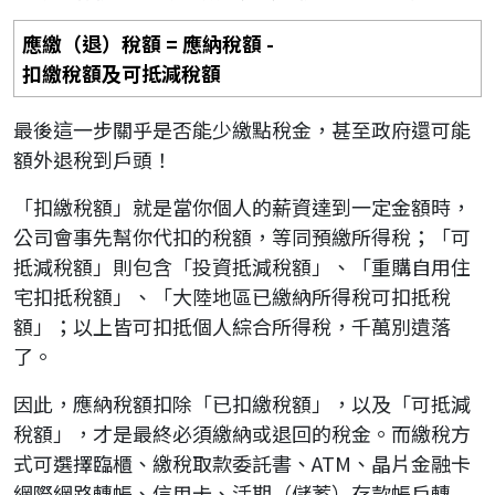
應繳（退）稅額 = 應納稅額 -
扣繳稅額及可抵減稅額
最後這一步關乎是否能少繳點稅金，甚至政府還可能
額外退稅到戶頭！
「扣繳稅額」就是當你個人的薪資達到一定金額時，
公司會事先幫你代扣的稅額，等同預繳所得稅；「可
抵減稅額」則包含「投資抵減稅額」、「重購自用住
宅扣抵稅額」、「大陸地區已繳納所得稅可扣抵稅
額」；以上皆可扣抵個人綜合所得稅，千萬別遺落
了。
因此，應納稅額扣除「已扣繳稅額」，以及「可抵減
稅額」，才是最終必須繳納或退回的稅金。而繳稅方
式可選擇臨櫃、繳稅取款委託書、ATM、晶片金融卡
網際網路轉帳、信用卡、活期（儲蓄）存款帳戶轉