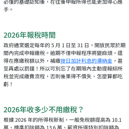
必懂的基礎認知後，在往後申報所得也能更加得心應
手。
2026年報稅時間
政府通常選定每年的 5 月 1 日至 31 日，開放民眾於期
間內完成申報繳稅。逾期不僅申報程序將變麻煩，還
得在應繳稅額以外，補繳
按日加計利息的滯納金
，甚
至再處以罰鍰！所以可別忘了在期限內主動提報綜所
稅並完成繳費流程，否則後果得不償失、怎麼算都吃
虧！
2026年收多少不用繳稅？
根據 2026 年的所得稅新制，一般免稅額提高為 10.1
萬、標準扣除額為 13.6 萬、薪資所得特別扣除額為