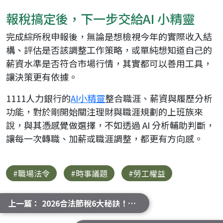
報稅搞定後，下一步交給AI 小精靈
完成綜所稅申報後，無論是想檢視今年的實際收入結
構、評估是否該調整工作策略，或單純想知道自己的
薪資水準是否符合市場行情，其實都可以善用工具，
讓決策更有依據。
1111人力銀行的
AI小精靈
整合職涯、薪資與履歷分析
功能，對於剛開始關注理財與職涯規劃的上班族來
說，與其憑感覺做選擇，不如透過 AI 分析輔助判斷，
讓每一次轉職、加薪或職涯調整，都更有方向感。
#職場法令
#時事議題
#勞工權益
上一篇： 2026合法節稅6大秘訣！上班族、高收入者、自雇者都適用