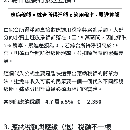
應納稅額 = 綜合所得淨額 x 適用稅率 - 累進差額
由綜合所得淨額直接對照適用稅率與累進差額，大部
分的小資上班族淨額都落在 0 至 59 萬區間，因此採取
5% 稅率、累進差額為 0 ；若綜合所得淨額高於 59
萬，則須再對照所得級距稅率，並扣除對應的累進差
額。
這個代入公式主要是能快速算出應納稅額的簡單方
法，避免年收入可觀的民眾要一個一個代入不同課稅
級距，造成分開計算後必須再相加的窘境。
案例的
應納稅額＝4.7 萬 x 5% - 0＝ 2,350
3. 應納稅額與應繳（退）稅額不一樣