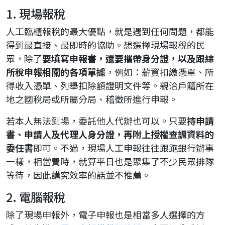
1. 現場報稅
人工臨櫃報稅的最大優點，就是遇到任何問題，都能
得到最直接、最即時的協助。想選擇現場報稅的民
眾，除了
要填寫申報書，還要攜帶身分證，以及跟綜
所稅申報相關的各項單據
，例如：薪資扣繳憑單、所
得收入憑單、列舉扣除額證明文件等。親洽戶籍所在
地之國稅局或所屬分局、稽徵所進行申報。
若本人無法到場，委託他人代辦也可以。只要
持申請
書、申請人及代理人身分證，再附上授權查調資料的
委任書
即可。不過，現場人工申報往往跟跑銀行辦事
一樣，相當費時，就算平日也是聚集了不少民眾排隊
等待，因此講究效率的話並不推薦。
2. 電腦報稅
除了現場申報外，電子申報也是相當多人選擇的方