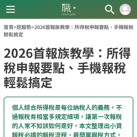
首頁
>
挖趨勢
>
2026首報族教學：所得稅申報要點、手機報稅
輕鬆搞定
2026首報族教學：所得
稅申報要點、手機報稅
輕鬆搞定
成 就 一 直 前 進 的 你
個人綜合所得稅是每位納稅人的義務，不
過報稅有相當多規定細項，讓第一次報稅
的人常不知該如何是好，本文整理出小資
報稅必讀的報稅流程、最簡單報稅方式，