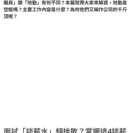
服員」跟「地勤」有何不同？本篇就帶大家來解惑，地勤是
空姐嗎？主要工作內容是什麼？為何他們又稱作公司的千斤
頂呢？
面試「談薪水」頻挫敗？掌握這4談薪