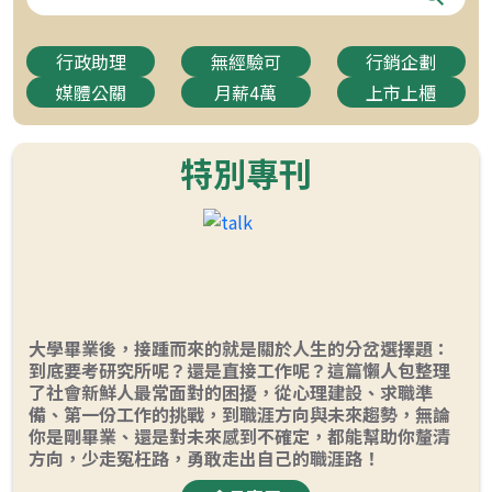
行政助理
無經驗可
行銷企劃
媒體公關
月薪4萬
上市上櫃
特別專刊
大學畢業後，接踵而來的就是關於人生的分岔選擇題：
到底要考研究所呢？還是直接工作呢？這篇懶人包整理
了社會新鮮人最常面對的困擾，從心理建設、求職準
備、第一份工作的挑戰，到職涯方向與未來趨勢，無論
你是剛畢業、還是對未來感到不確定，都能幫助你釐清
方向，少走冤枉路，勇敢走出自己的職涯路！