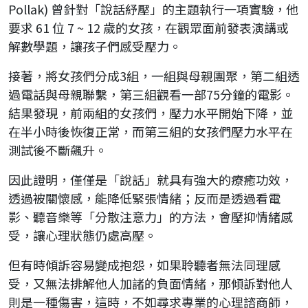
Pollak) 曾針對「說話紓壓」的主題執行一項實驗，他
要求 61 位 7 ~ 12 歲的女孩，在觀眾面前發表演講或
解數學題，讓孩子們感受壓力。
接著，將女孩們分成3組，一組與母親團聚，第二組透
過電話與母親聯繫，第三組觀看一部75分鐘的電影。
結果發現，前兩組的女孩們，壓力水平開始下降，並
在半小時後恢復正常，而第三組的女孩們壓力水平在
測試後不斷飆升。
因此證明，僅僅是「說話」就具有強大的療癒功效，
透過被關懷感，能降低緊張情緒；反而是透過看電
影、聽音樂等「分散注意力」的方法，會壓抑情緒感
受，讓心理狀態仍處高壓。
但有時傾訴容易變成抱怨，如果聆聽者無法同理感
受，又無法排解他人加諸的負面情緒，那傾訴對他人
則是一種傷害，這時，不如尋求專業的心理諮商師，