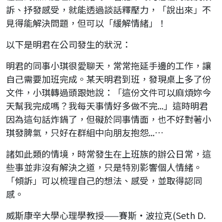
訴、抒發感受，就能透過談話釋壓力，「說出來」不
見得能解決問題，但可以「緩解情緒」！
以下是明君在公司發生的狀況：
明君的同事小琪很愛聊天，常常拖延手邊的工作，讓
自己需要加班完成。某天明君到班，發現桌上多了份
文件，小琪轉過頭跟她說：「這份文件可以麻煩妳今
天幫我完成嗎？我每天事情好多做不完...」這時明君
因為這句話炸鍋了，但礙於同事情面，也不好對著小
琪發脾氣，只好在群組中向朋友抱怨...…
諸如此類的情境，時常發生在上班族的辦公日常，這
些事並非沒有解決之道，只是特別影響個人情緒。
「傾訴」可以梳理自己的想法、感受，並取得認同
感。
威斯康辛大學心理學教授——賽斯·波拉克(Seth D.