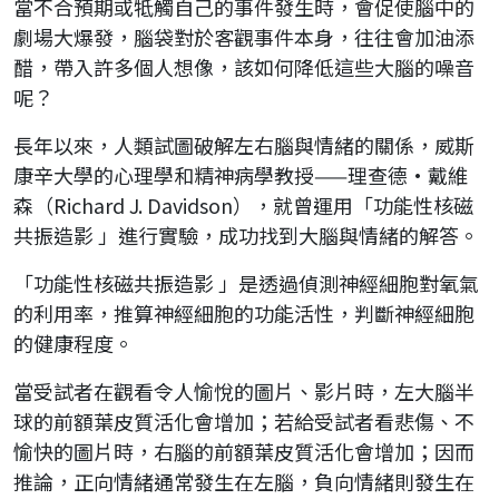
當不合預期或牴觸自己的事件發生時，會促使腦中的
劇場大爆發，腦袋對於客觀事件本身，往往會加油添
醋，帶入許多個人想像，該如何降低這些大腦的噪音
呢？
長年以來，人類試圖破解左右腦與情緒的關係，威斯
康辛大學的心理學和精神病學教授——理查德·戴維
森（Richard J. Davidson），就曾運用「功能性核磁
共振造影 」進行實驗，成功找到大腦與情緒的解答。
「功能性核磁共振造影 」是透過偵測神經細胞對氧氣
的利用率，推算神經細胞的功能活性，判斷神經細胞
的健康程度。
當受試者在觀看令人愉悅的圖片、影片時，左大腦半
球的前額葉皮質活化會增加；若給受試者看悲傷、不
愉快的圖片時，右腦的前額葉皮質活化會增加；因而
推論，正向情緒通常發生在左腦，負向情緒則發生在