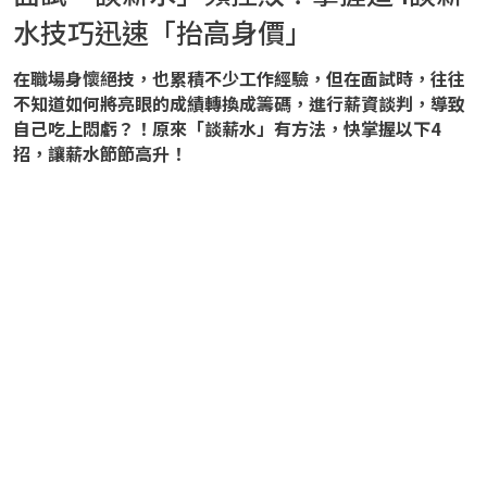
水技巧迅速「抬高身價」
在職場身懷絕技，也累積不少工作經驗，但在面試時，往往
不知道如何將亮眼的成績轉換成籌碼，進行薪資談判，導致
自己吃上悶虧？！原來「談薪水」有方法，快掌握以下4
招，讓薪水節節高升！