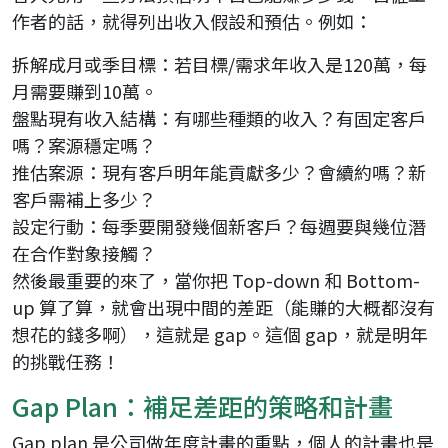
作者的話，就得列出收入假設和預估。例如：
拆解成月或季目標：若目標/需求年收入是120萬，每
月需要賺到10萬。
盤點現有收入結構：有哪些種類的收入？有固定客戶
嗎？案源穩定嗎？
推估案源：現有客戶明年能貢獻多少？會續約嗎？新
客戶需補上多少？
設定行動：每季要開發幾個新客戶？每週要與幾位潛
在合作對象接觸？
然後最重要的來了，當你把 Top-down 和 Bottom-
up 算了算，就會出現中間的差距（能賺的大概都沒有
想花的錢多啊），這就是 gap。這個 gap，就是明年
的挑戰任務！
Gap Plan：補足差距的策略和計畫
Gap plan 是公司做年度計畫的重點，個人的計畫也是