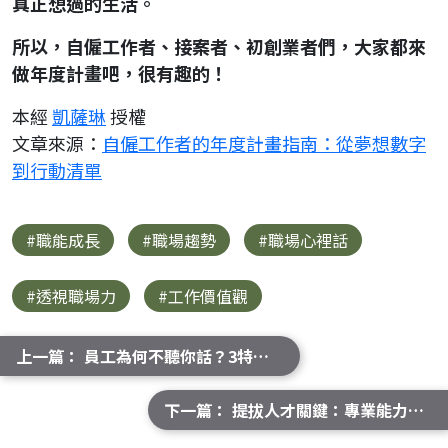
真正想過的生活。
所以，自僱工作者、接案者、初創業者們，大家都來
做年度計畫吧，很有趣的！
本經
凱薩琳
授權
文章來源：
自僱工作者的年度計畫指南：從夢想數字
到行動清單
#職能成長
#職場趨勢
#職場心裡話
#透視職場力
#工作價值觀
上一篇： 員工為何不聽你話？3特質3技巧打造領導力
下一篇： 提拔人才關鍵：專業能力不如合作能力重要