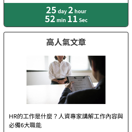
25
2
day
hour
52
9
min
Sec
高人氣文章
HR的工作是什麼？人資專家講解工作內容與
必備6大職能