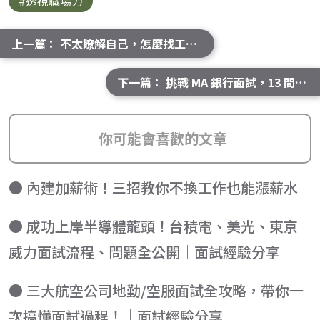
#透視職場力
上一篇： 不太瞭解自己，怎麼找工作？從「知己」開啟成功職涯
下一篇： 挑戰 MA 銀行面試，13 間銀行（永豐/遠東/南山/元大/中信/華南...）面試心得全紀錄｜面試經驗分享
你可能會喜歡的文章
● 內建加薪術！三招教你不換工作也能漲薪水
● 成功上岸半導體龍頭！台積電、美光、東京
威力面試流程、問題全公開｜面試經驗分享
● 三大航空公司地勤/空服面試全攻略，帶你一
次搞懂面試過程！｜面試經驗分享