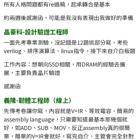
所有人格問題都有re過稿，起承轉合是基本
約兩週後感謝函，可能是我沒有表現出我做好的準備
晶豪科-設計驗證工程師
一面先考專業測驗，沒記錯是12題挑部分寫，考些
verilog、排序演算法、linux指令，接下來自介白板題
工作內容：想朝向SSD相關，用DRAM的經驗去擴
展，主要負責晶片驗證
感謝函
義隆-韌體工程師（線上）
先傳考卷讓你寫，內容就是V=IR、等效電容、簡易的
assembly language，只需要知道最基本那幾個就
好，如ADD、SUB、MOV，反正assembly真的很簡
單，簡單的V=IR會就好，寫完自介，主管會完全針對