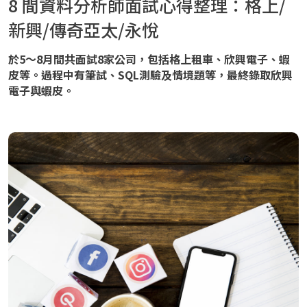
8 間資料分析師面試心得整理：格上/
新興/傳奇亞太/永悅
於5～8月間共面試8家公司，包括格上租車、欣興電子、蝦
皮等。過程中有筆試、SQL測驗及情境題等，最終錄取欣興
電子與蝦皮。