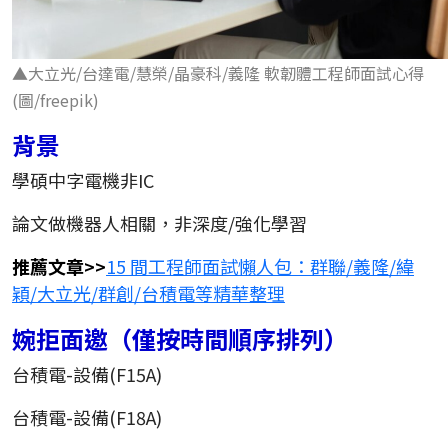
▲大立光/台達電/慧榮/晶豪科/義隆 軟韌體工程師面試心得
(圖/freepik)
背景
學碩中字電機非IC
論文做機器人相關，非深度/強化學習
推薦文章>>
15 間工程師面試懶人包：群聯/義隆/緯
穎/大立光/群創/台積電等精華整理
婉拒面邀（僅按時間順序排列）
台積電-設備(F15A)
台積電-設備(F18A)