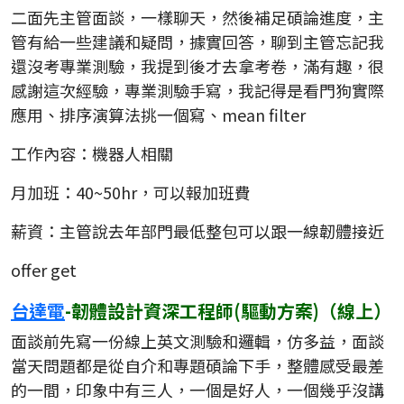
二面先主管面談，一樣聊天，然後補足碩論進度，主
管有給一些建議和疑問，據實回答，聊到主管忘記我
還沒考專業測驗，我提到後才去拿考卷，滿有趣，很
感謝這次經驗，專業測驗手寫，我記得是看門狗實際
應用、排序演算法挑一個寫、mean filter
工作內容：機器人相關
月加班：40~50hr，可以報加班費
薪資：主管說去年部門最低整包可以跟一線韌體接近
offer get
台達電
-韌體設計資深工程師(驅動方案)（線上）
面談前先寫一份線上英文測驗和邏輯，仿多益，面談
當天問題都是從自介和專題碩論下手，整體感受最差
的一間，印象中有三人，一個是好人，一個幾乎沒講