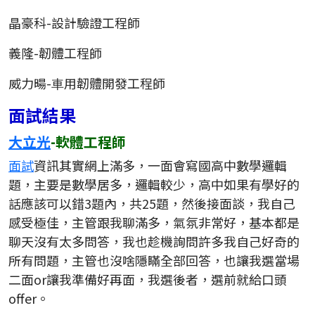
晶豪科-設計驗證工程師
義隆-韌體工程師
威力暘-⾞⽤韌體開發⼯程師
面試結果
大立光
-軟體工程師
面試
資訊其實網上滿多，一面會寫國高中數學邏輯
題，主要是數學居多，邏輯較少，高中如果有學好的
話應該可以錯3題內，共25題，然後接面談，我自己
感受極佳，主管跟我聊滿多，氣氛非常好，基本都是
聊天沒有太多問答，我也趁機詢問許多我自己好奇的
所有問題，主管也沒啥隱瞞全部回答，也讓我選當場
二面or讓我準備好再面，我選後者，選前就給口頭
offer。