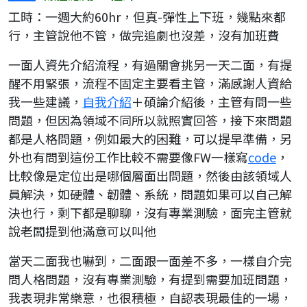
工時：一週大約60hr，但真-彈性上下班，幾點來都
行，主管說他不管，做完追劇也沒差，沒有加班費
一面人資先介紹流程，有過關會挑另一天二面，有提
醒不用緊張，流程不固定主要看主管，滿感謝人資給
我一些建議，
自我介紹
＋碩論介紹後，主管有問一些
問題，但因為領域不同所以就照實回答，接下來問題
都是人格問題，例如最大的困難，可以提早準備，另
外也有問到這份工作比較不需要像FW一樣寫
code
，
比較像是定位出是哪個層面出問題，然後由該領域人
員解決，如硬體、韌體、系統，問題如果可以自己解
決也行，剩下都是聊聊，沒有專業測驗，面完主管就
說老闆提到他滿意可以叫他
當天二面我也嚇到，二面跟一面差不多，一樣自介完
問人格問題，沒有專業測驗，有提到需要加班問題，
我表現非常樂意，也很積極，自認表現最佳的一場，