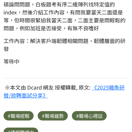
碩論問問題，白板題考有序二維陣列找特定值的
index，然後介紹工作內容，有問我要當天二面還是
等，但時間很緊迫我當天二面，二面主要是問輕鬆的
問題，例如加班是否接受，有無不良嗜好
工作內容：解決客戶端韌體相關問題，韌體層面的研
發
等待中
※本文由 Dcard 網友 授權轉載, 原文:
《2025雜魚研
替/欲聘面試分享》
#職場經驗
#職場趨勢
#職場心裡話