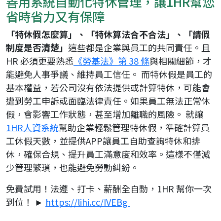
善用系統自動化特休管理，讓1HR幫您
省時省力又有保障
「特休假怎麼算」、「特休算法合不合法」、「請假
制度是否清楚」
這些都是企業與員工的共同責任。且
HR 必須更要熟悉
《勞基法》第 38 條
與相關細節，才
能避免人事爭議、維持員工信任。 而特休假是員工的
基本權益，若公司沒有依法提供或計算特休，可能會
遭到勞工申訴或面臨法律責任。如果員工無法正常休
假，會影響工作狀態，甚至增加離職的風險。 就讓
1HR人資系統
幫助企業輕鬆管理特休假，準確計算員
工休假天數，並提供APP讓員工自助查詢特休和排
休，確保合規、提升員工滿意度和效率。這樣不僅減
少管理繁瑣，也能避免勞動糾紛。
免費試用！法遵、打卡、薪酬全自動，1HR 幫你一次
到位！ ►
https://lihi.cc/IVEBg