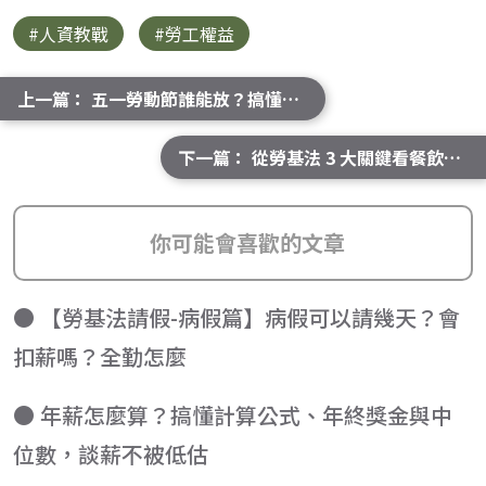
#人資教戰
#勞工權益
上一篇： 五一勞動節誰能放？搞懂勞基法薪資計算與加班薪資規定！
下一篇： 從勞基法 3 大關鍵看餐飲業變形工時與排班制怎麼做最合理
你可能會喜歡的文章
● 【勞基法請假-病假篇】病假可以請幾天？會
扣薪嗎？全勤怎麼
● 年薪怎麼算？搞懂計算公式、年終獎金與中
位數，談薪不被低估