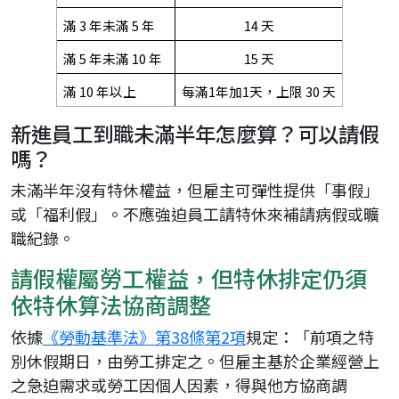
滿 3 年未滿 5 年
14 天
滿 5 年未滿 10 年
15 天
滿 10 年以上
每滿1年加1天，上限 30 天
新進員工到職未滿半年怎麼算？可以請假
嗎？
未滿半年沒有特休權益，但雇主可彈性提供「事假」
或「福利假」。不應強迫員工請特休來補請病假或曠
職紀錄。
請假權屬勞工權益，但特休排定仍須
依特休算法協商調整
依據
《勞動基準法》第38條第2項
規定：「前項之特
別休假期日，由勞工排定之。但雇主基於企業經營上
之急迫需求或勞工因個人因素，得與他方協商調