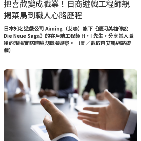
把喜歡變成職業！日商遊戲工程師親
揭菜鳥到職人心路歷程
日本知名遊戲公司 Aiming（艾鳴）旗下《銀河英雄傳說
Die Neue Saga》的客戶端工程師 H・I 先生，分享其入職
後的現場實務體驗與職場觀察。 （圖／截取自艾鳴網路遊
戲）