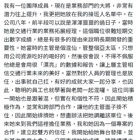
我有一位團隊成員，現在是業務部門的大將，非常有
潛力往上提升，我更把她放在我的接班人名單中。在
公司八年，前半段可以說是渾渾噩噩的過日子，當時
她是交通行業的業務拓展經理，這個職位很難短期交
出數字成績，總是有很多的理由來說明長期開發的重
要性。她當時的主管是個混仙，管整個亞太區，只想
用公司資源吃好的喝好的，然後很會說，不得不佩服
他總是會用很「漂亮」的數據和報告，讓上層主管相
信交通行業未來的美好。當然對於人員的管理也是放
任，出事就自己扛，有好的成就大家一起分享，也因
此，聰明的員工也就學著與老闆一起混囉。 這位同事
一開始也是跟著混，但實在和個性不符，因此開始積
極作為，並常和跨部門合作，讓他的主管面子掛不
住，因此開始排擠她，想盡辦法把她調離該單位。後
來她來到我們這裡擔任業務，我和她因為一個專案的
合作，建立起雙方的信任，我開始給她舞台發揮，並