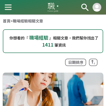
首頁
>
職場經驗相關文章
職場經驗
你想看的『
』相關文章，我們幫你找出了
1411
筆資訊
成 就 一 直 前 進 的 你
日期排序