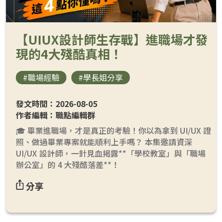
【UIUX設計師生存戰】進職場才發
現的4大殘酷真相！
#職場經驗
#學長姐分享
發文時間：2026-08-05
作者編輯：職點編輯群
🎓 畢業進職場，才是真正的考驗！你以為拿到 UI/UX 證
照、做過畢業專案就能順利上手嗎？ 本集邀請資深
UI/UX 設計師，一針見血揭露**「學校教室」與「職場
辦公室」的 4 大殘酷落差**！
分享