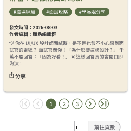
#職場經驗
#面試攻略
#學長姐分享
發文時間：2026-08-03
作者編輯：職點編輯群
💡 你在 UI/UX 設計師面試時，是不是也曾不小心踩到面
試官的雷區？ 面試官問你：「為什麼要這樣設計？」 千
萬不能回答：「因為好看！」 ❌ 這樣回答真的會開口即
淘汰！
分享
1
2
3
前往頁數