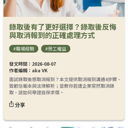
錄取後有了更好選擇？錄取後反悔
與取消報到的正確處理方式
loanding...
#職場經驗
#勞工權益
發文時間：2026-08-07
作者編輯：aka VK
面試錄取後想取消報到？本文提供取消報到溝通4步驟、
致歉信範本與法律解析；並教你若遭企業突然取消錄
取，該如何舉證自保求償。
分享