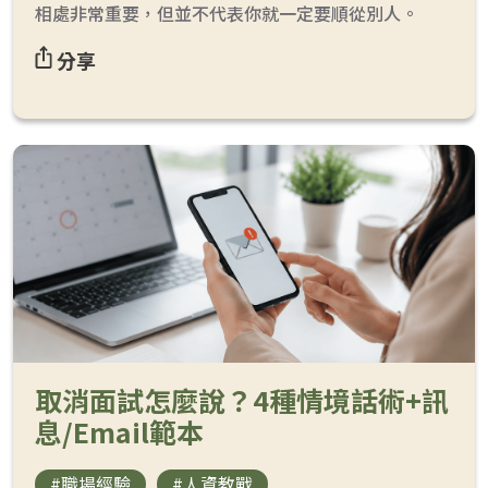
相處非常重要，但並不代表你就一定要順從別人。
分享
取消面試怎麼說？4種情境話術+訊
息/Email範本
#職場經驗
#人資教戰