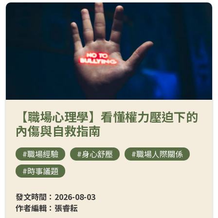
【職場心理學】看懂權力壓迫下的
內傷與自救指南
#職場經驗
#身心舒壓
#職場人際關係
#時事議題
發文時間：2026-08-03
作者編輯：張睿耘