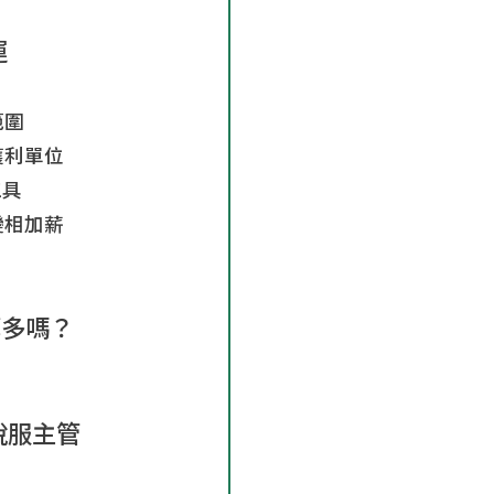
成 就 一 直 前 進 的 你
運
」
範圍
獲利單位
工具
變相加薪
算多嗎？
說服主管