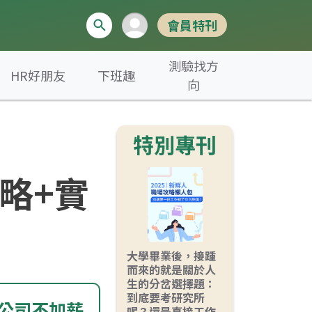
會員特刊
測驗找方
HR好朋友
下班趣
向
特別專刊
略+實
大學畢業後，接踵
而來的就是關於人
生的分岔選擇題：
到底要考研究所
公司不加薪
呢？還是直接工作