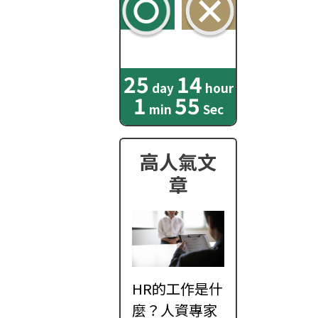
25
14
day
hour
1
54
min
Sec
高人氣文
章
HR的工作是什
麼？人資專家