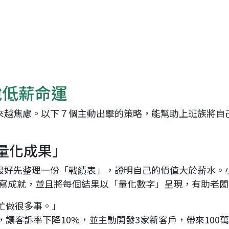
脫低薪命運
來越焦慮。以下７個主動出擊的策略，能幫助上班族將自
量化成果」
最好先整理一份「戰績表」，證明自己的價值大於薪水。
撰寫成就，並且將每個結果以「量化數字」呈現，有助老
忙做很多事。」
讓客訴率下降10%，並主動開發3家新客戶，帶來100