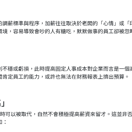
的調薪標準與程序，加薪往往取決於老闆的「心情」或「
環境，容易導致會吵的人有糖吃，默默做事的員工卻被忽
利不穩或虧損，此時提高固定人事成本對企業而言是一個
闆肯定員工的能力，或許也無法在財務報表上擠出預算。
高」
隨時可以被取代，自然不會積極提高薪資來留才。這並非
loanding...
如：