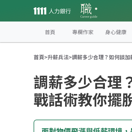
首頁
專欄作家
身心健康
首頁
>
升薪兵法
>
調薪多少合理？如何談加
調薪多少合理
戰話術教你擺
面對物價飛漲與低薪環境，