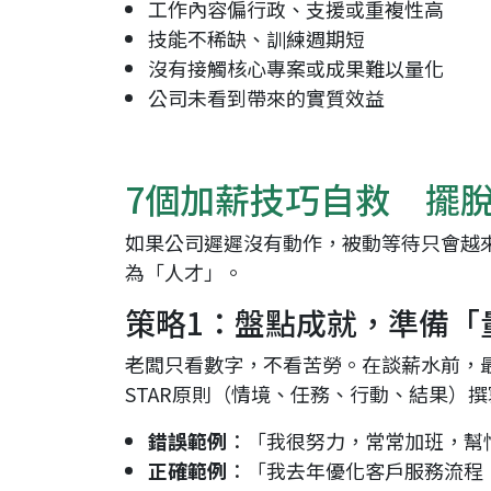
工作內容偏行政、支援或重複性高
技能不稀缺、訓練週期短
沒有接觸核心專案或成果難以量化
公司未看到帶來的實質效益
7個加薪技巧自救 擺
如果公司遲遲沒有動作，被動等待只會越
為「人才」。
策略1：盤點成就，準備「
老闆只看數字，不看苦勞。在談薪水前，
STAR原則（情境、任務、行動、結果）
錯誤範例
：「我很努力，常常加班，幫
正確範例
：「我去年優化客戶服務流程，