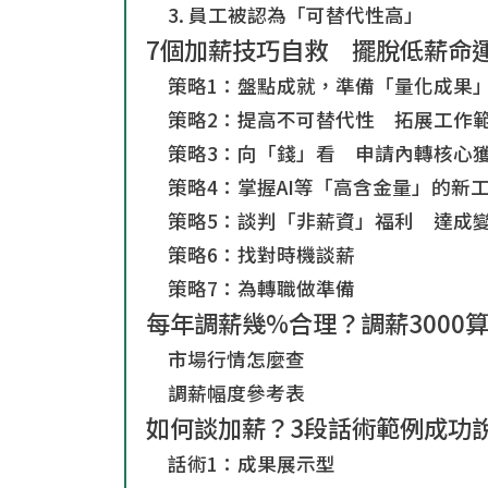
3. 員工被認為「可替代性高」
7個加薪技巧自救 擺脫低薪命
策略1：盤點成就，準備「量化成果
策略2：提高不可替代性 拓展工作
策略3：向「錢」看 申請內轉核心
策略4：掌握AI等「高含金量」的新
策略5：談判「非薪資」福利 達成
策略6：找對時機談薪
策略7：為轉職做準備
每年調薪幾%合理？調薪3000
市場行情怎麼查
調薪幅度參考表
如何談加薪？3段話術範例成功
話術1：成果展示型