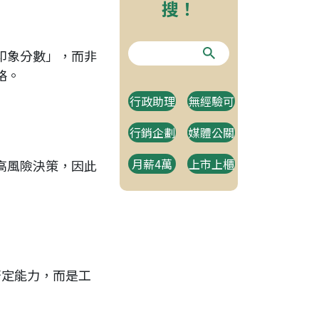
搜！
印象分數」，而非
略。
行政助理
無經驗可
行銷企劃
媒體公關
月薪4萬
上市上櫃
高風險決策，因此
否定能力，而是工