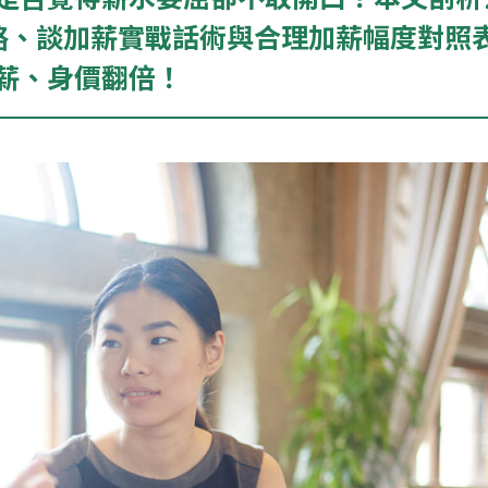
略、談加薪實戰話術與合理加薪幅度對照
薪、身價翻倍！