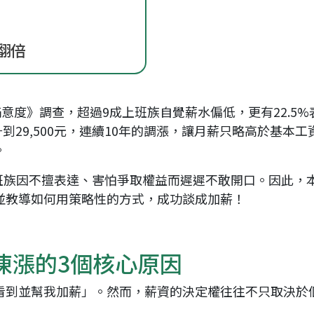
翻倍
資滿意度》調查，超過9成上班族自覺薪水偏低，更有22.5
升到29,500元，連續10年的調漲，讓月薪只略高於基本
。
上班族因不擅表達、害怕爭取權益而遲遲不敢開口。因此，
並教導如何用策略性的方式，成功談成加薪！
凍漲的3個核心原因
看到並幫我加薪」。然而，薪資的決定權往往不只取決於