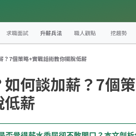
求職面試
升薪兵法
職人觀點
挖趨勢
薪？7個策略+實戰話術教你擺脫低薪
？如何談加薪？7個策
脫低薪
是否覺得薪水委屈卻不敢開口？本文剖析