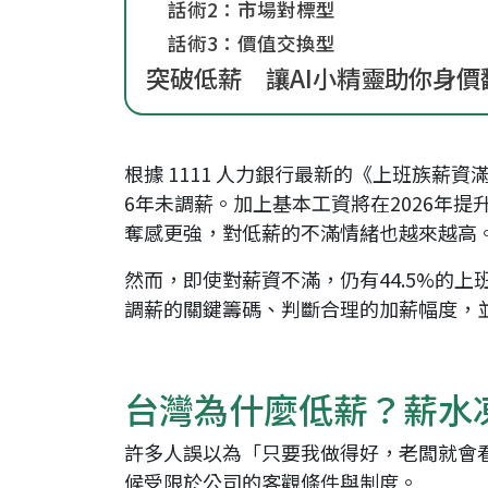
話術2：市場對標型
話術3：價值交換型
突破低薪 讓AI小精靈助你身價
根據 1111 人力銀行最新的《上班族薪
6年未調薪。加上基本工資將在2026年提
奪感更強，對低薪的不滿情緒也越來越高
然而，即使對薪資不滿，仍有44.5%的
調薪的關鍵籌碼、判斷合理的加薪幅度，
台灣為什麼低薪？薪水
許多人誤以為「只要我做得好，老闆就會
候受限於公司的客觀條件與制度。