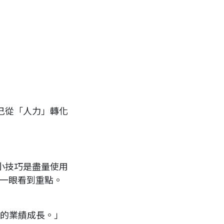
己從「人力」轉化
小技巧是盡量使用
闆一眼看到重點。
萬的業績成長。」