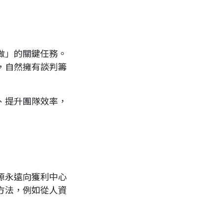
做」的關鍵任務。
，自然擁有談判籌
、提升團隊效率，
源永遠向獲利中心
方法，例如從人資