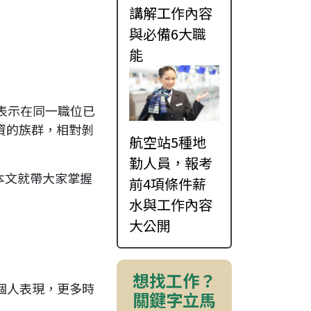
講解工作內容
與必備6大職
能
%表示在同一職位已
工資的族群，相對剝
航空站5種地
勤人員，報考
本文就帶大家掌握
前4項條件薪
水與工作內容
大公開
想找工作？
個人表現，更多時
關鍵字立馬