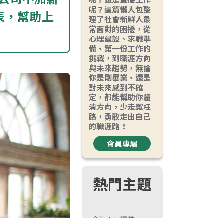
呢？這篇懶人包整
表，幫助上
理了社會新鮮人最
常面對的困擾，從
心理建設、求職準
備、第一份工作的
挑戰，到職涯方向
與未來趨勢，無論
你是剛畢業、還是
對未來感到不確
定，都能幫助你釐
清方向，少走冤枉
路，勇敢走出自己
的職涯路！
會員專屬
熱門主題