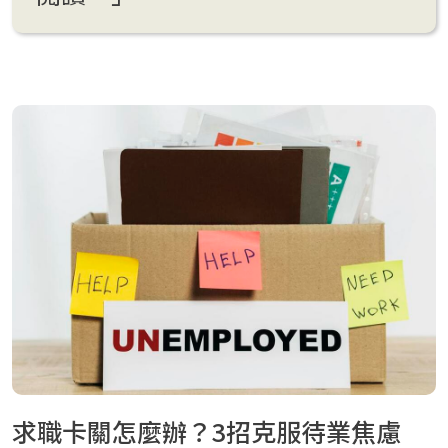
求職卡關怎麼辦？3招克服待業焦慮