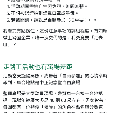
活動期間需拍自拍照佐證，無圖無薪。
不想被媒體拍到請戴口罩或墨鏡。
若被問到，請說是自願參加（很重要！）。
我看完有點愣住，這份注意事項的詳細程度，有如應
徵上跨國企業，唯一沒交代的是，我究竟要「走去
哪」？
走路工活動也有職場差距
活動當天艷陽高照，我帶著「自願參加」的心情準時
報到，集合地點是中正紀念堂自由廣場。
整個廣場是大型動員現場，遊覽車一台接一台地抵
達，現場年齡層大多是 40 到 60 歲左右，男女皆有，
每團都有一位類似「領隊」的角色在點名與分發道