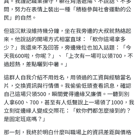
具。我謹記職業操守，躲在角落遮陽、不說話、不多
問，努力在表情上裝出一種「積極參與社會運動的公
民」的自然。
但這沉默沒維持幾分鐘，坐在我旁邊的大叔就熱絡起
來。他說話的開場方式相當直球：「欸你這場拿多
少？」我還來不及回答，旁邊幾位也加入話題：「今
天我600啦，你呢？」、「上次有一場可以領700，不
過超熱，差點曬到中暑。」
這群人自我介紹不用姓名，用領過的工資與經驗當名
片，交換資訊與行情價。我偷偷低頭查看訊息，確認
自己這場只領500，瞬間覺得邊緣又廉價。一聽到別
人拿600、700，甚至有人低聲說上一場領了1000，我
立刻從邊緣人變成交際花：「欸你們都怎麼接到的？
是固定班底嗎？」
那一刻，我終於明白什麼叫職場上的資訊差距與價格