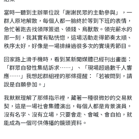
當時一聽到主辦單位說「謝謝民眾的主動參與」，一
群人原地解散，每個人都一臉終於等到下班的表情，
急忙著跑去找領隊簽退、領錢、鳥獸散。領完薪水的
那一刻，我其實有點恍惚，這場活動走得節奏太順、
秩序太好，好像是一場排練過很多次的實境秀節目。
回家路上滑手機時，看到某新聞媒體已經刊出畫面：
「群眾自發性集結訴求……」、「現場超過數千人響
應……」我想起群組裡的那條提醒：「若被問到，請
說是自願參加。」
我默默理解了那條指示裡，藏著一種很微妙的交易默
契，這是一場社會集體演出，每個人都是背景演員，
沒有名字、沒有立場，只要會走、會喊、會自拍，就
能成為一個可供傳播的鏡頭資料。