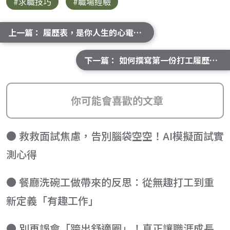
#求職技巧
#職場經驗
上一篇： 履歷表，是你人生的心電圖！為什麼看一眼就知道你的後半生？
下一篇： 如何撰寫第一份打工履歷？新手必看的快速懶人包
你可能會喜歡的文章
● 救救面試焦慮，告別腦袋空空！AI模擬面試實
測心得
● 餐廳洗碗工做帶來的反思：從無趣打工到重
新定義「有趣工作」
● 別再誤會「跨出舒適圈」！真正讓職涯成長