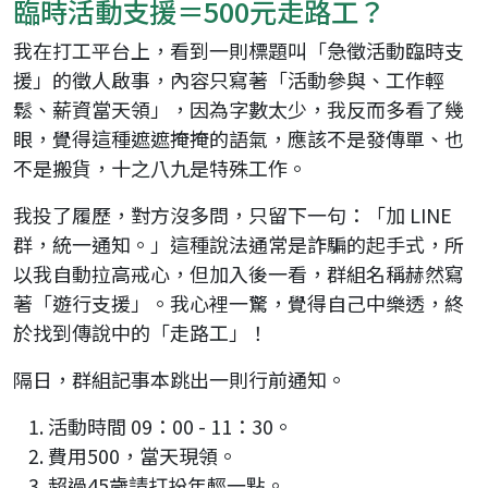
臨時活動支援＝500元走路工？
我在打工平台上，看到一則標題叫「急徵活動臨時支
援」的徵人啟事，內容只寫著「活動參與、工作輕
鬆、薪資當天領」，因為字數太少，我反而多看了幾
眼，覺得這種遮遮掩掩的語氣，應該不是發傳單、也
不是搬貨，十之八九是特殊工作。
我投了履歷，對方沒多問，只留下一句：「加 LINE
群，統一通知。」這種說法通常是詐騙的起手式，所
以我自動拉高戒心，但加入後一看，群組名稱赫然寫
著「遊行支援」。我心裡一驚，覺得自己中樂透，終
於找到傳說中的「走路工」！
隔日，群組記事本跳出一則行前通知。
活動時間 09：00 - 11：30。
費用500，當天現領。
超過45歲請打扮年輕一點。