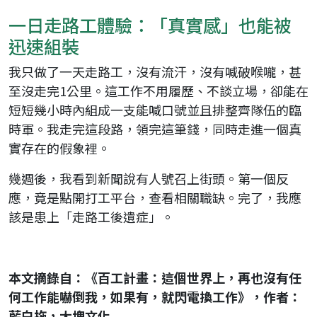
一日走路工體驗：「真實感」也能被
迅速組裝
我只做了一天走路工，沒有流汗，沒有喊破喉嚨，甚
至沒走完1公里。這工作不用履歷、不談立場，卻能在
短短幾小時內組成一支能喊口號並且排整齊隊伍的臨
時軍。我走完這段路，領完這筆錢，同時走進一個真
實存在的假象裡。
幾週後，我看到新聞說有人號召上街頭。第一個反
應，竟是點開打工平台，查看相關職缺。完了，我應
該是患上「走路工後遺症」。
本文摘錄自：《百工計畫：這個世界上，再也沒有任
何工作能嚇倒我，如果有，就閃電換工作》，作者：
藍白拖，大塊文化