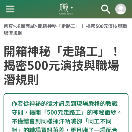
首頁
>
求職面試
>
開箱神秘「走路工」！ 揭密500元演技與職
場潛規則
開箱神秘「走路工」！
揭密500元演技與職場
潛規則
成 就 一 直 前 進 的 你
作者從神祕的徵才訊息到現場嚴格的教戰
守則，揭開「500元走路工」的神秘面紗。
不僅體會到同樣揮汗吶喊卻「同工不同
酬」的職場資訊落差，更目睹了一場配合