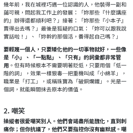
幾年前，我在城裡巧遇一位認識的人，他裝得一副和
藹可親，問起我工作上的發展：「妳那些『什麼講座
的』辦得還都順利吧？」接著：「妳那些『小本子』
賣得出去嗎？」最後是狐疑的口氣：「妳可以跟我說
實話啦！」、「妳幹的那個活，養得起自己嗎？」
要輕蔑一個人，只要矮化他的一切事物就好，一些像
是「小」、「一點點」、「只有」的詞彙都非常管
用
。但有時候根本不需要明著貶低，只要用個「低一
階的詞」，效果一樣狠毒─把重機叫成「小綿羊」，
職業是「打工」，或稱珠寶為「破銅爛鐵」。光是一
個詞，就能瞬間抹去原本的價值。
2. 嘲笑
操縱者很愛嘲笑別人。他們會竭盡所能醜化，直到刺
痛你；但你抗議了，他們又要指控你沒有幽默感。嘲