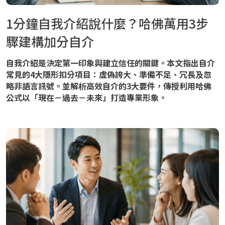
1分鐘自我介紹說什麼？哈佛萬用3步
驟建構加分自介
自我介紹是決定第一印象與建立信任的關鍵。本文指出自介
常見的4大隱形扣分項目：虛偽誇大、準備不足、冗長及忽
略非語言訊號。並解析高效自介的3大要件，傳授利用哈佛
公式以「現在－過去－未來」打造專業形象。