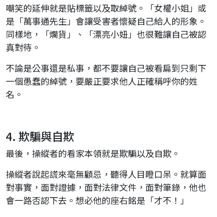
嘲笑的延伸就是貼標籤以及取綽號。「女權小姐」或
是「萬事通先生」會讓受害者懷疑自己給人的形象。
同樣地，「爛貨」、「漂亮小妞」也很難讓自己被認
真對待。
不論是公事還是私事，都不要讓自己被看扁到只剩下
一個愚蠢的綽號，要嚴正要求他人正確稱呼你的姓
名。
4. 欺騙與自欺
最後，操縱者的看家本領就是欺騙以及自欺。
操縱者說起謊來毫無顧忌，聽得人目瞪口呆。就算面
對事實，面對證據，面對法律文件，面對筆錄，他也
會一路否認下去。想必他的座右銘是「才不！」