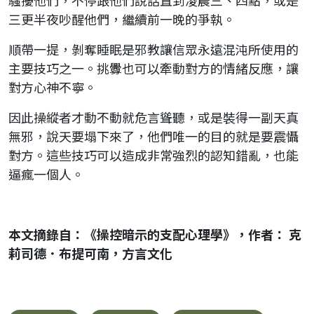
騷擾他們，不停跟他們說話直到凌晨三、四點，或是
三更半夜吵醒他們，繼續前一晚的爭執。
順帶一提，剝奪睡眠是邪教讓信眾永遠混沌所使用的
主要技巧之一。挑釁也可以牽動對方的情緒反應，讓
對方心神不寧。
因此操縱者才動不動就危言聳聽，或是裝得一副天真
無邪，說天要塌下來了，他們唯一的目的就是要震懾
對方。這些技巧可以造成非常強烈的認知錯亂，也能
逼瘋一個人。
本文摘錄自：《操控暗示的支配心理學》，作者： 克
莉司德．布提可南，方言文化