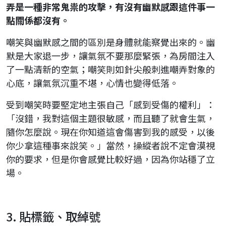
弄是一種非常鬼祟的攻擊，有沒有幽默感跟這件事一
點關係都沒有。
嘲笑與幽默感之間的區別是身體就能察覺出來的。幽
默是大家退一步，讓氣氛不要那麼緊張，為房間注入
了一點清新的空氣；嘲笑則如針尖般刺進嘲弄對象的
心底，讓氣氛沉重不堪，心情也變得低落。
受到嘲笑時要堅定地主張自己「感到受傷的權利」：
「沒錯，我對這個主題很敏感，而且聽了就會生氣，
隨你怎麼說。現在你知道這會傷害到我的感受，以後
你少拿這種事來說笑。」當然，操縱者說不定會漠視
你的要求，但是你會感覺比較好過，因為你站穩了立
場。
3. 貼標籤、取綽號