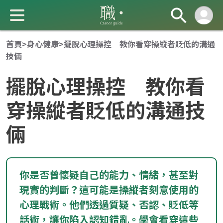
首頁
>
身心健康
>
擺脫心理操控 教你看穿操縱者貶低的溝通
技倆
擺脫心理操控 教你看
穿操縱者貶低的溝通技
倆
成 就 一 直 前 進 的 你
你是否曾懷疑自己的能力、情緒，甚至對
現實的判斷？這可能是操縱者刻意使用的
心理戰術。他們透過質疑、否認、貶低等
話術，讓你陷入認知錯亂。學會看穿這些