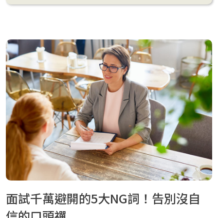
面試千萬避開的5大NG詞！告別沒自
信的口頭禪