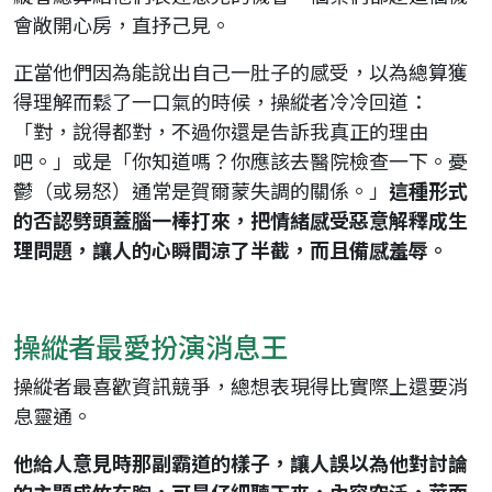
會敞開心房，直抒己見。
正當他們因為能說出自己一肚子的感受，以為總算獲
得理解而鬆了一口氣的時候，操縱者冷冷回道：
「對，說得都對，不過你還是告訴我真正的理由
吧。」或是「你知道嗎？你應該去醫院檢查一下。憂
鬱（或易怒）通常是賀爾蒙失調的關係。」
這種形式
的否認劈頭蓋腦一棒打來，把情緒感受惡意解釋成生
理問題，讓人的心瞬間涼了半截，而且備感羞辱。
操縱者最愛扮演消息王
操縱者最喜歡資訊競爭，總想表現得比實際上還要消
息靈通。
他給人意見時那副霸道的樣子，讓人誤以為他對討論