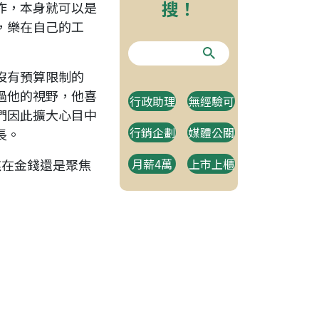
搜！
作，本身就可以是
，樂在自己的工
沒有預算限制的
過他的視野，他喜
行政助理
無經驗可
們因此擴大心目中
行銷企劃
媒體公關
長。
焦在金錢還是聚焦
月薪4萬
上市上櫃