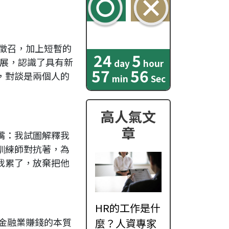
徵召，加上短暫的
24
5
發展，認識了具有新
day
hour
57
54
，對談是兩個人的
min
Sec
高人氣文
章
嘴：我試圖解釋我
訓練師對抗著，為
我累了，放棄把他
HR的工作是什
金融業賺錢的本質
麼？人資專家