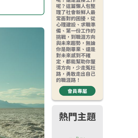
呢？這篇懶人包整
理了社會新鮮人最
常面對的困擾，從
心理建設、求職準
備、第一份工作的
挑戰，到職涯方向
與未來趨勢，無論
你是剛畢業、還是
對未來感到不確
定，都能幫助你釐
清方向，少走冤枉
路，勇敢走出自己
的職涯路！
會員專屬
熱門主題