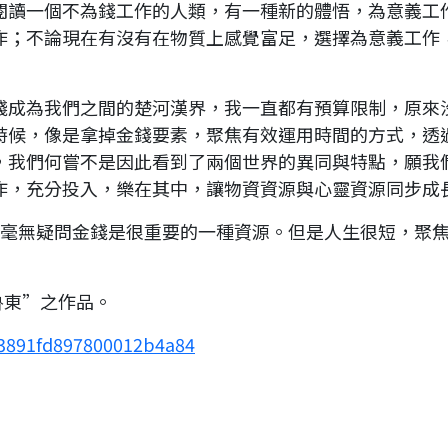
閱讀一個不為錢工作的人類，有一種新的體悟，為意義工
作；不論現在有沒有在物質上感覺富足，選擇為意義工作
錢成為我們之間的楚河漢界，我一直都有預算限制，原來
時候，像是拿掉金錢要素，聚焦有效運用時間的方式，透
，我們何嘗不是因此看到了兩個世界的異同與特點，願我
作，充分投入，樂在其中，讓物資資源與心靈資源同步成
要，毫無疑問金錢是很重要的一種資源。但是人生很短，聚
·魯東”之作品。
4c3891fd897800012b4a84
loanding...