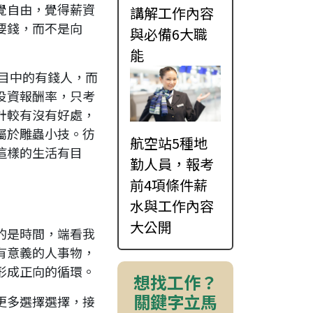
覺自由，覺得薪資
講解工作內容
要錢，而不是向
與必備6大職
能
目中的有錢人，而
投資報酬率，只考
計較有沒有好處，
屬於雕蟲小技。彷
航空站5種地
這樣的生活有目
勤人員，報考
前4項條件薪
水與工作內容
大公開
的是時間，端看我
有意義的人事物，
形成正向的循環。
想找工作？
關鍵字立馬
更多選擇選擇，接