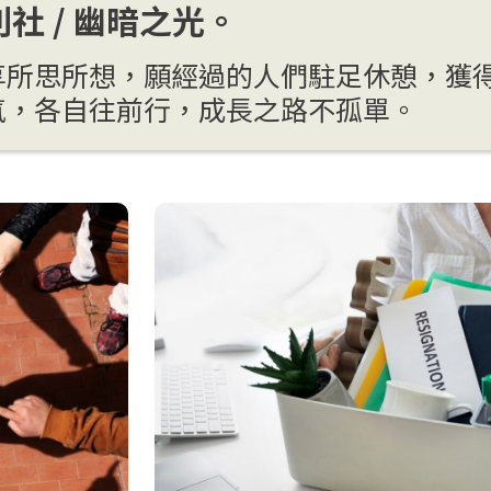
社 / 幽暗之光。
享所思所想，願經過的人們駐足休憩，獲
氣，各自往前行，成長之路不孤單。