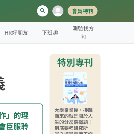
會員特刊
測驗找方
HR好朋友
下班趣
向
特別專刊
義
大學畢業後，接踵
作」的理
而來的就是關於人
生的分岔選擇題：
會臣服聆
到底要考研究所
呢？還是直接工作