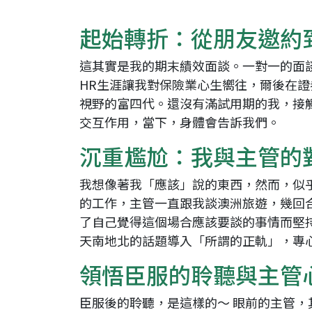
起始轉折：從朋友邀約
這其實是我的期末績效面談。一對一的面
HR生涯讓我對保險業心生嚮往，爾後在
視野的富四代。還沒有滿試用期的我，接
交互作用，當下，身體會告訴我們。
沉重尷尬：我與主管的
我想像著我「應該」說的東西，然而，似
的工作，主管一直跟我談澳洲旅遊，幾回
了自己覺得這個場合應該要談的事情而堅
天南地北的話題導入「所謂的正軌」，專
領悟臣服的聆聽與主管
臣服後的聆聽，是這樣的～ 眼前的主管