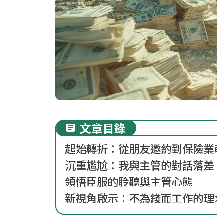
文章目錄
起始轉折：從朋友邀約到保險業
沉重尷尬：我與主管的對話落差
領悟臣服的聆聽與主管心態
新視角啟示：不為錢而工作的理