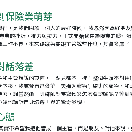
成 就 一 直 前 進 的 你
到保險業萌芽
談裡，是我們閱讀一個人的最好時候。 我忽然因為好朋友
證券業的挫折，推力與拉力，正式開始我在壽險業的職涯
觸工作不長，本來躊躇著要跟主管說些什麼，其實多慮了
對話落差
乎和主管想說的東西，一點兒都不一樣！整個牛頭不對馬
合下來，我感覺自己像第一天進入寵物訓練班的寵物，和
持著，想當然爾，訓練師對待寵物又怎麼會認輸呢？等到
心聽他講訴自身環遊世界的驚奇發現。
心態
，其實不希望我把他當成一個主管，而是朋友。對他來說，