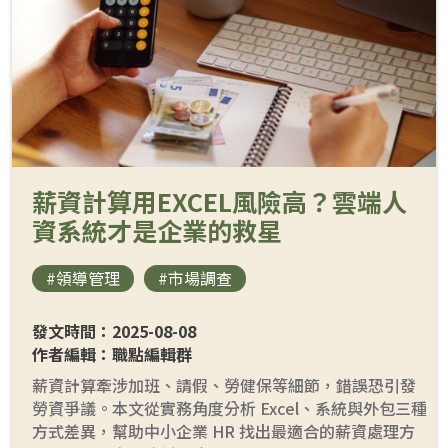
薪資計算用EXCEL風險高？雲端人
資系統才是企業的救星
#領導管理
#市場調查
發文時間：2025-08-08
作者編輯：職點編輯群
薪資計算牽涉加班、請假、勞健保等細節，錯誤恐引發
勞資爭議。本文從實務角度分析 Excel、系統與外包三種
方式差異，幫助中小企業 HR 找出最適合的薪資處理方