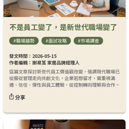
不是員工變了，是新世代職場變了
loanding...
#職場趨勢
#面試攻略
#市場調查
發文時間：2026-05-15
作者編輯：謝易芨 家居品牌經理人
這篇文章探討新世代員工價值觀改變，強調現代職場已
從服從管理走向共創文化。企業若想留才，需重視溝
通、信任、彈性與員工體驗，從控制轉向理解與合作。
分享