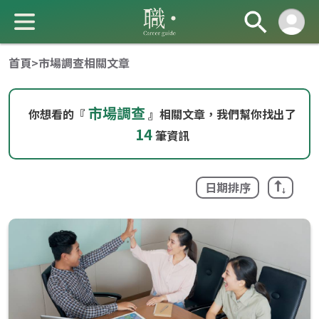
首頁
>
市場調查相關文章
市場調查
你想看的『
』相關文章，我們幫你找出了
14
筆資訊
成 就 一 直 前 進 的 你
日期排序