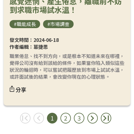
感覺迷惘、產生倦怠，離職前不妨
到求職市場試水溫！
#職能成長
#市場調查
發文時間：2024-06-18
作者編輯：葛捷思
職業倦怠、找不到方向，或是根本不知道未來在哪裡，
覺得公司沒有給到該給的條件，如果當你陷入類似這些
狀況的輪迴時，可以嘗試把履歷放到市場上試試水溫，
或許面試後的結果，會改變你現在的心理狀態。
分享
1
2
3